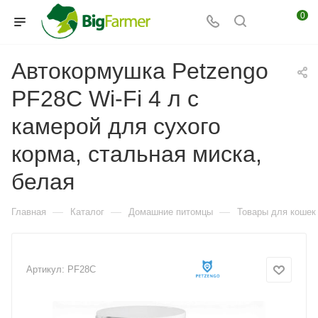
0
Автокормушка Petzengo
PF28C Wi-Fi 4 л с
камерой для сухого
корма, стальная миска,
белая
—
—
—
Главная
Каталог
Домашние питомцы
Товары для кошек
Артикул:
PF28C