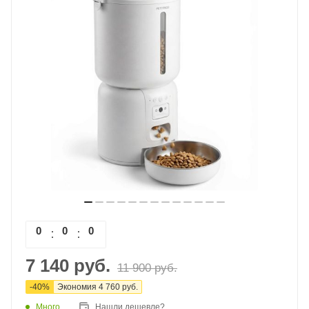
0
0
0
0
7 140
руб.
11 900
руб.
-
40
%
Экономия
4 760
руб.
Много
Нашли дешевле?