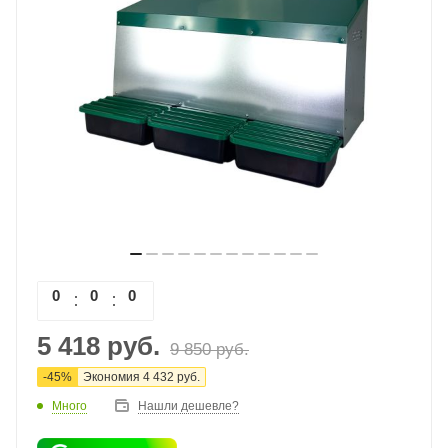
0
0
0
0
5 418
руб.
9 850
руб.
-
45
%
Экономия
4 432
руб.
Много
Нашли дешевле?