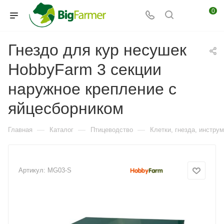
0
Гнездо для кур несушек
HobbyFarm 3 секции
наружное крепление с
яйцесборником
—
—
—
Главная
Каталог
Птицеводство
Клетки, гнезда, инстру
Артикул:
MG03-S