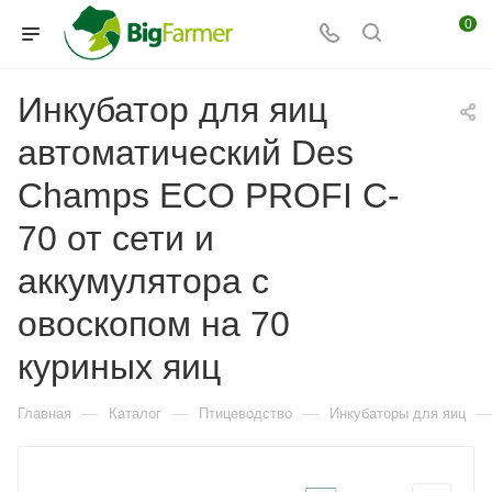
0
Инкубатор для яиц
автоматический Des
Champs ECO PROFI C-
70 от сети и
аккумулятора с
овоскопом на 70
куриных яиц
—
—
—
—
Главная
Каталог
Птицеводство
Инкубаторы для яиц