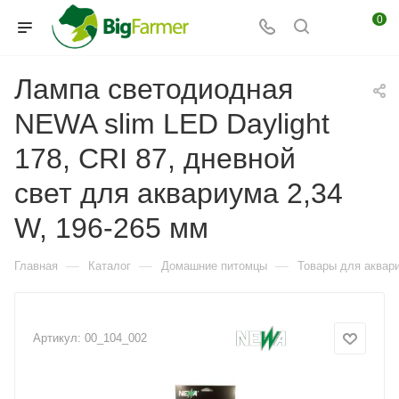
0
Лампа светодиодная
NEWA slim LED Daylight
178, CRI 87, дневной
свет для аквариума 2,34
W, 196-265 мм
—
—
—
Главная
Каталог
Домашние питомцы
Товары для аквар
Артикул:
00_104_002