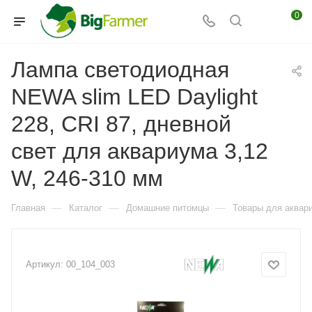
0
Лампа светодиодная
NEWA slim LED Daylight
228, CRI 87, дневной
свет для аквариума 3,12
W, 246-310 мм
—
—
—
Главная
Каталог
Домашние питомцы
Товары для аквар
Артикул:
00_104_003