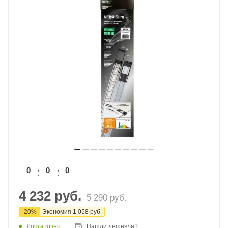
0
0
0
0
4 232
руб.
5 290
руб.
-
20
%
Экономия
1 058
руб.
Достаточно
Нашли дешевле?