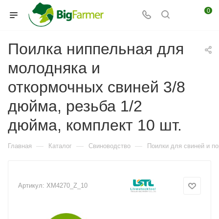
0
Поилка ниппельная для
молодняка и
откормочных свиней 3/8
дюйма, резьба 1/2
дюйма, комплект 10 шт.
—
—
—
Главная
Каталог
Свиноводство
Поилки для свиней и по
Артикул:
XM4270_Z_10