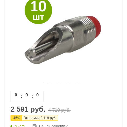
0
0
0
0
2 591
руб.
4 710
руб.
-
45
%
Экономия
2 119
руб.
Много
Нашли дешевле?