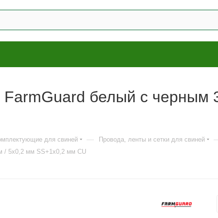
 FarmGuard белый с черным 3 
—
комплектующие для свиней
Провода, ленты и сетки для свиней
м / 5x0,2 мм SS+1х0,2 мм CU