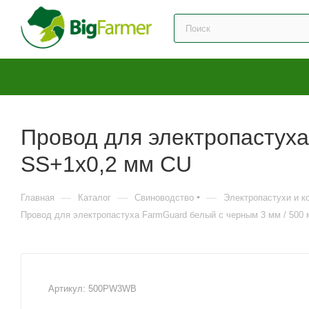
Провод для электропастуха
SS+1х0,2 мм CU
—
—
—
Главная
Каталог
Свиноводство
Электропастухи и 
Провод для электропастуха FarmGuard белый с черным 3 мм / 500 
Артикул:
500PW3WB