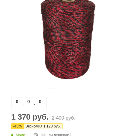
0
0
0
0
1 370
руб.
2 490
руб.
-
45
%
Экономия
1 120
руб.
Мало
Нашли дешевле?