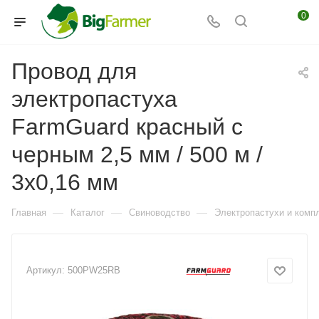
0
Провод для
электропастуха
FarmGuard красный с
черным 2,5 мм / 500 м /
3х0,16 мм
—
—
—
Главная
Каталог
Свиноводство
Электропастухи и комп
Артикул:
500PW25RB