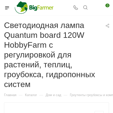
0
Светодиодная лампа
Quantum board 120W
HobbyFarm с
регулировкой для
растений, теплиц,
гроубокса, гидропонных
систем
—
—
—
Главная
Каталог
Дом и сад
Гроутенты гроубоксы и ко