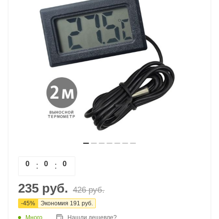
0
0
0
0
235
руб.
426
руб.
-
45
%
Экономия
191
руб.
Много
Нашли дешевле?