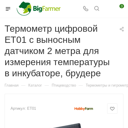
0
Термометр цифровой
ET01 с выносным
датчиком 2 метра для
измерения температуры
в инкубаторе, брудере
—
—
—
Главная
Каталог
Птицеводство
Термометры и гигромет
Артикул:
ET01