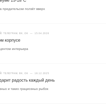
риуме 15-18°C
а предательски ползёт вверх
: ТЕЛЕГРАМ, ВК, ОК
—
15.04.2026
ом корпусе
кцентом интерьера
: ТЕЛЕГРАМ, ВК, ОК
—
18.12.2025
дарит радость каждый день
вных и таких грациозных рыбок