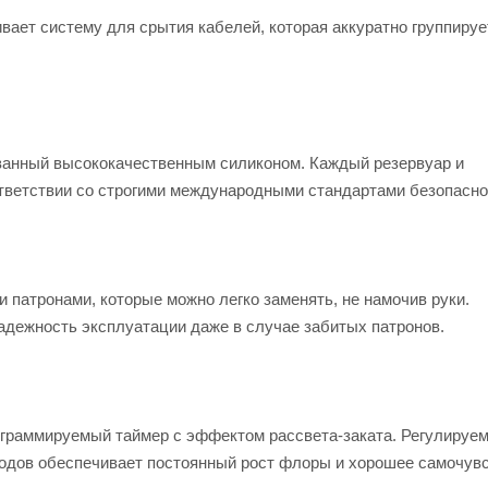
ает систему для срытия кабелей, которая аккуратно группируе
рованный высококачественным силиконом. Каждый резервуар и
ответствии со строгими международными стандартами безопасно
атронами, которые можно легко заменять, не намочив руки.
дежность эксплуатации даже в случае забитых патронов.
граммируемый таймер с эффектом рассвета-заката. Регулируе
иодов обеспечивает постоянный рост флоры и хорошее самочув