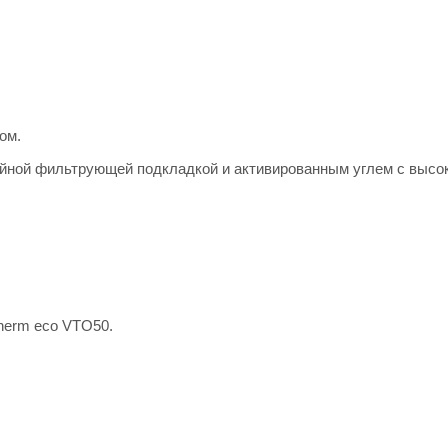
ом.
йной фильтрующей подкладкой и активированным углем с высо
herm eco VTO50.