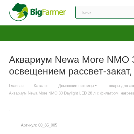
Аквариум Newa More NMO 30
освещением рассвет-зака
—
—
—
Главная
Каталог
Домашние питомцы
Товары для ак
Аквариум Newa More NMO 30 Daylight LED 28 л с фильтром, нагре
Артикул:
00_85_005