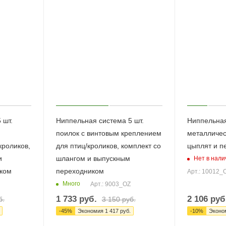
 шт.
Ниппельная система 5 шт.
Ниппельная
поилок с винтовым креплением
металличес
кроликов,
для птиц/кроликов, комплект со
цыплят и п
и
шлангом и выпускным
Нет в нали
ком
переходником
Арт.: 10012_
Много
Арт.: 9003_OZ
1 733
руб.
2 106
руб
б.
3 150
руб.
-
45
%
Экономия
1 417
руб.
-
10
%
Эконо