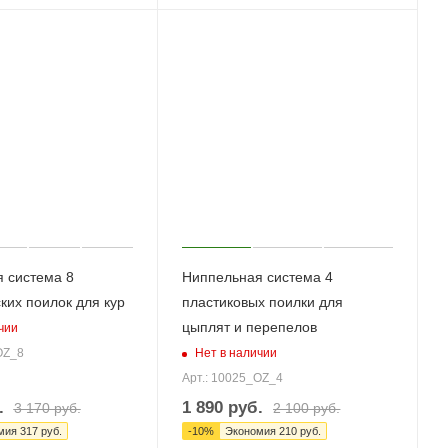
 система 8
Ниппельная система 4
ких поилок для кур
пластиковых поилки для
цыплят и перепелов
чии
Нет в наличии
OZ_8
Арт.: 10025_OZ_4
.
1 890
руб.
3 170
руб.
2 100
руб.
мия
317
руб.
-
10
%
Экономия
210
руб.