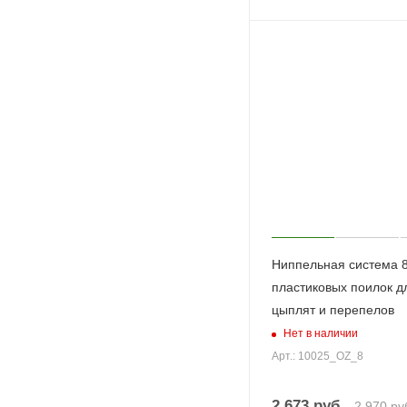
Ниппельная система 
пластиковых поилок д
цыплят и перепелов
Нет в наличии
Арт.: 10025_OZ_8
2 673
руб.
2 970
ру