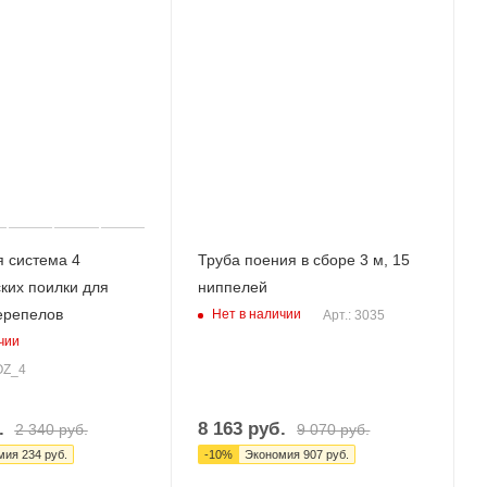
 система 4
Труба поения в сборе 3 м, 15
ких поилки для
ниппелей
ерепелов
Нет в наличии
Арт.: 3035
чии
OZ_4
.
8 163
руб.
2 340
руб.
9 070
руб.
мия
234
руб.
-
10
%
Экономия
907
руб.