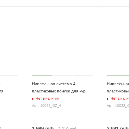
8
Ниппельная система 4
Ниппельная
ля
пластиковых поилки для кур
пластиковы
Нет в наличии
Нет в нали
Арт.: 10022_OZ_4
Арт.: 10022_
1 989
руб.
2 691
руб
б.
2 210
руб.