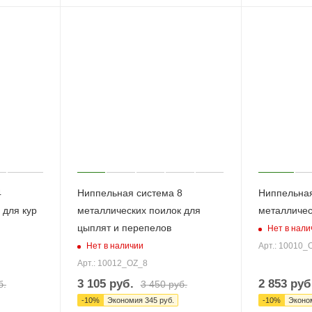
4
Ниппельная система 8
Ниппельная
 для кур
металлических поилок для
металличес
цыплят и перепелов
Нет в нали
Нет в наличии
Арт.: 10010_
Арт.: 10012_OZ_8
3 105
руб.
2 853
руб
б.
3 450
руб.
-
10
%
Экономия
345
руб.
-
10
%
Эконо