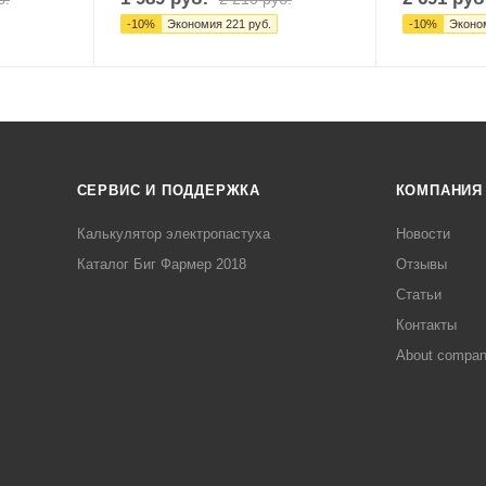
-
10
%
Экономия
221
руб.
-
10
%
Эконо
СЕРВИС И ПОДДЕРЖКА
КОМПАНИЯ
Калькулятор электропастуха
Новости
Каталог Биг Фармер 2018
Отзывы
Статьи
Контакты
About compa