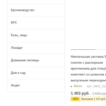
Кролиководство
КРС
Козы, овцы
Лошади
Ниппельная система 5
Домашние питомцы
поилок с распорным
креплением для птиц/
Дом и сад
комплект со шлангом 
выпускным переходни
Акции
Много
Арт.: 9002_OZ
1 403
руб.
2 550
ру
-
45
%
Экономия
1 147
руб.