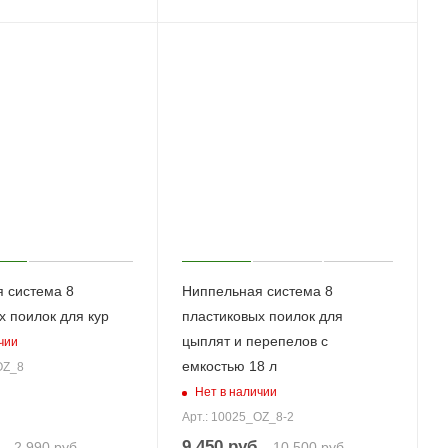
 система 8
Ниппельная система 8
х поилок для кур
пластиковых поилок для
цыплят и перепелов с
чии
емкостью 18 л
OZ_8
Нет в наличии
Арт.: 10025_OZ_8-2
.
9 450
руб.
2 990
руб.
10 500
руб.