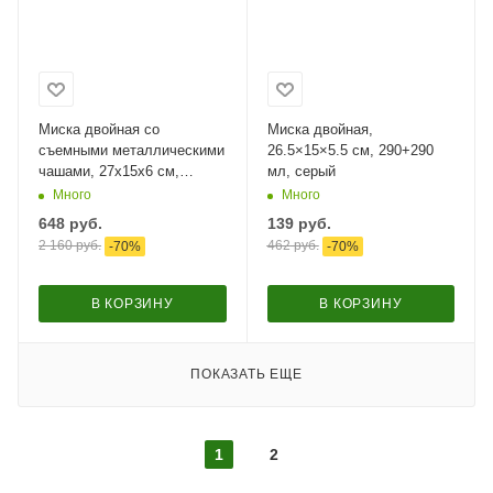
Миска двойная со
Миска двойная,
съемными металлическими
26.5×15×5.5 см, 290+290
чашами, 27x15x6 см,
мл, серый
150+150 мл, синий, цветы
Много
Много
648
руб.
139
руб.
2 160
руб.
462
руб.
-
70
%
-
70
%
В КОРЗИНУ
В КОРЗИНУ
ПОКАЗАТЬ ЕЩЕ
1
2