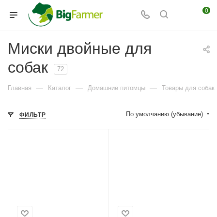
0
Миски двойные для
собак
72
—
—
—
Главная
Каталог
Домашние питомцы
Товары для собак
По умолчанию (убывание)
ФИЛЬТР