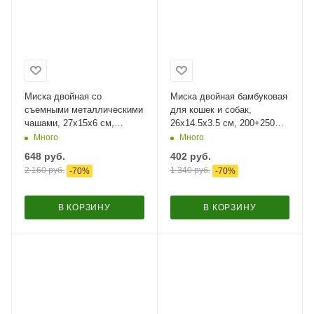
Миска двойная со
Миска двойная бамбуковая
съемными металлическими
для кошек и собак,
чашами, 27x15x6 см,
26x14.5x3.5 см, 200+250
150+150 мл, зеленый,
мл, мальчик
Много
Много
цветы
648
руб.
402
руб.
2 160
руб.
1 340
руб.
-
70
%
-
70
%
В КОРЗИНУ
В КОРЗИНУ