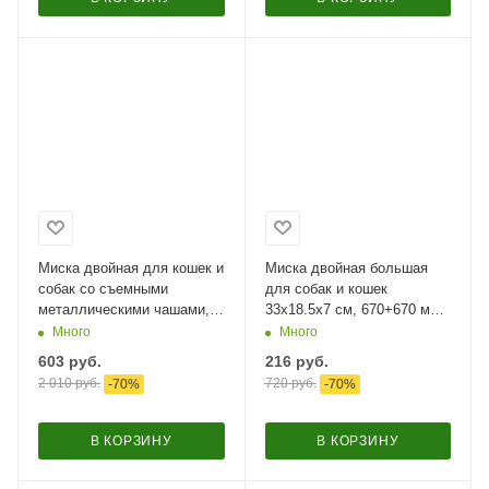
Миска двойная для кошек и
Миска двойная большая
собак со съемными
для собак и кошек
металлическими чашами,
33х18.5х7 см, 670+670 мл,
26.5x15.5x6 см, 150+150
розовый
Много
Много
мл, зеленый
603
руб.
216
руб.
2 010
руб.
720
руб.
-
70
%
-
70
%
В КОРЗИНУ
В КОРЗИНУ