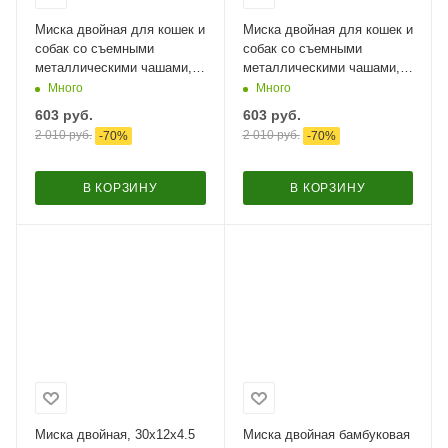
Миска двойная для кошек и
Миска двойная для кошек и
собак со съемными
собак со съемными
металлическими чашами,
металлическими чашами,
26.5x15.5x6 см, 150+150
26.5x15.5x6 см, 150+150
Много
Много
мл, голубой
мл, желтый
603
руб.
603
руб.
2 010
руб.
2 010
руб.
-
70
%
-
70
%
В КОРЗИНУ
В КОРЗИНУ
Миска двойная, 30x12x4.5
Миска двойная бамбуковая