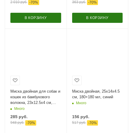
2 010
руб.
363
руб.
-
70
%
-
70
%
В КОРЗИНУ
В КОРЗИНУ
Миска двойная для собак и
Миска двойная, 25х14х4.5
кошек из бамбукового
см, 180+180 мл, синий
волокна, 23x12.5x4 см,
Много
150+150 мл, голубой
Много
285
руб.
156
руб.
948
руб.
517
руб.
-
70
%
-
70
%