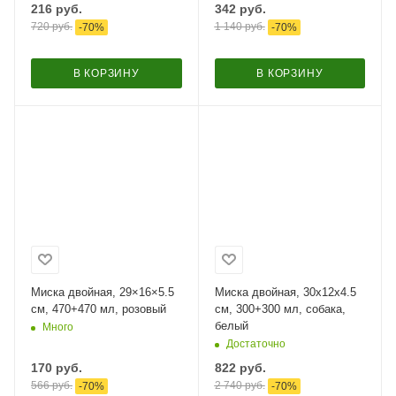
216
руб.
342
руб.
720
руб.
1 140
руб.
-
70
%
-
70
%
В КОРЗИНУ
В КОРЗИНУ
Миска двойная, 29×16×5.5
Миска двойная, 30x12x4.5
см, 470+470 мл, розовый
см, 300+300 мл, собака,
белый
Много
Достаточно
170
руб.
822
руб.
566
руб.
2 740
руб.
-
70
%
-
70
%