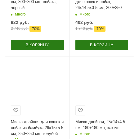
см, 300+300 мл, собака,
для кошек и собак,
черный
26x14.5x3.5 см, 200+250
мл, тюлень
Много
Много
822
руб.
402
руб.
2 740
руб.
1 340
руб.
-
70
%
-
70
%
В КОРЗИНУ
В КОРЗИНУ
Миска двойная для кошек и
Миска двойная, 25х14х4.5
собак из бамбука 26х15х5.5
см, 180+180 мл, кактус
см, 250+250 мл, голубой
Много