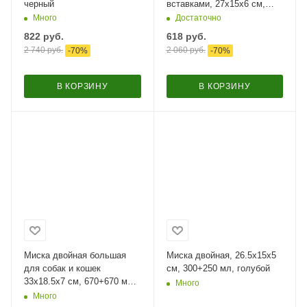
черный
вставками, 27x15x6 см,
150+150 мл, желтый
Много
Достаточно
822
руб.
618
руб.
2 740
руб.
2 060
руб.
-
70
%
-
70
%
В КОРЗИНУ
В КОРЗИНУ
Миска двойная большая
Миска двойная, 26.5x15x5
для собак и кошек
см, 300+250 мл, голубой
33х18.5х7 см, 670+670 мл,
Много
желтый
Много