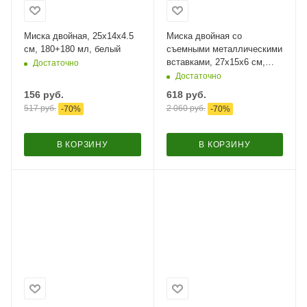
Миска двойная, 25х14х4.5
Миска двойная со
см, 180+180 мл, белый
съемными металлическими
вставками, 27x15x6 см,
Достаточно
150+150 мл, оранжевый
Достаточно
156
руб.
618
руб.
517
руб.
2 060
руб.
-
70
%
-
70
%
В КОРЗИНУ
В КОРЗИНУ