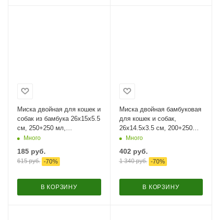
Миска двойная для кошек и
Миска двойная бамбуковая
собак из бамбука 26х15х5.5
для кошек и собак,
см, 250+250 мл,
26x14.5x3.5 см, 200+250
фиолетовый
мл, мартышка
Много
Много
185
руб.
402
руб.
615
руб.
1 340
руб.
-
70
%
-
70
%
В КОРЗИНУ
В КОРЗИНУ