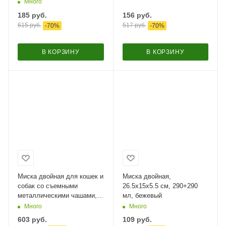
Много
185
руб.
156
руб.
615
руб.
517
руб.
-
70
%
-
70
%
В КОРЗИНУ
В КОРЗИНУ
Миска двойная для кошек и
Миска двойная,
собак со съемными
26.5x15х5.5 см, 290+290
металлическими чашами,
мл, бежевый
26.5x15.5x6 см, 150+150
Много
Много
мл, оранжевый
603
руб.
109
руб.