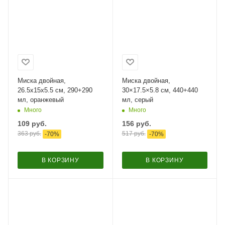
Миска двойная,
Миска двойная,
26.5x15х5.5 см, 290+290
30×17.5×5.8 см, 440+440
мл, оранжевый
мл, серый
Много
Много
109
руб.
156
руб.
363
руб.
517
руб.
-
70
%
-
70
%
В КОРЗИНУ
В КОРЗИНУ