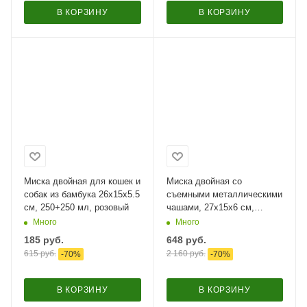
В КОРЗИНУ
В КОРЗИНУ
Миска двойная для кошек и
Миска двойная со
собак из бамбука 26х15х5.5
съемными металлическими
см, 250+250 мл, розовый
чашами, 27x15x6 см,
150+150 мл, розовый,
Много
Много
цветы
185
руб.
648
руб.
615
руб.
2 160
руб.
-
70
%
-
70
%
В КОРЗИНУ
В КОРЗИНУ