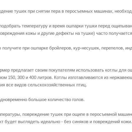
дение тушек при снятии пера в перосъемных машинах, необход
подобрать температуру и время ошпарки тушки перед ощипыван
 повреждения кожы и другие дефекты на тушке) часто получаетс
 получите при ошпарке бройлеров, кур-несушек, перепелов, ин
армер предлагает своим покупателям использовать котлы для 
ом 150, 300 и 400 литров. Котлы изготавливаются из нержавеющ
ия все видов сельскохозяйственных птиц.
дновременно большое количество голов.
мпературы, повреждение тушек при ощипе в перосъемной машине
т будет выглядеть идеально - без синяков и повреждений кожи.