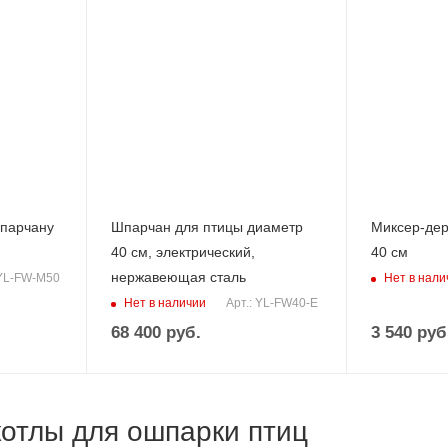
шпарчану
Шпарчан для птицы диаметр
Миксер-дер
40 см, электрический,
40 см
нержавеющая сталь
Нет в нали
 YL-FW-M50
Нет в наличии
Арт.: YL-FW40-E
68 400
руб.
3 540
руб
котлы для ошпарки птиц