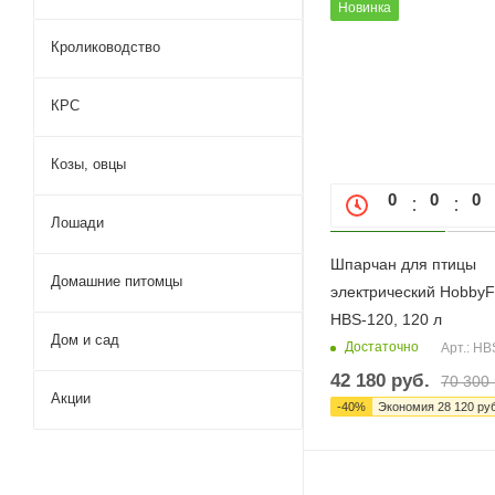
Новинка
Кролиководство
КРС
Козы, овцы
0
0
0
Лошади
Шпарчан для птицы
Домашние питомцы
электрический Hobby
HBS-120, 120 л
Дом и сад
Достаточно
Арт.: HB
42 180
руб.
70 300
Акции
-
40
%
Экономия
28 120
руб