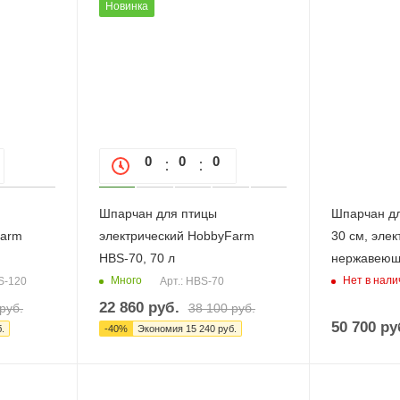
Новинка
0
0
0
0
0
Шпарчан для птицы
Шпарчан дл
Farm
электрический HobbyFarm
30 см, элек
HBS-70, 70 л
нержавеющ
Много
Нет в нали
S-120
Арт.: HBS-70
22 860
руб.
руб.
38 100
руб.
50 700
ру
.
-
40
%
Экономия
15 240
руб.