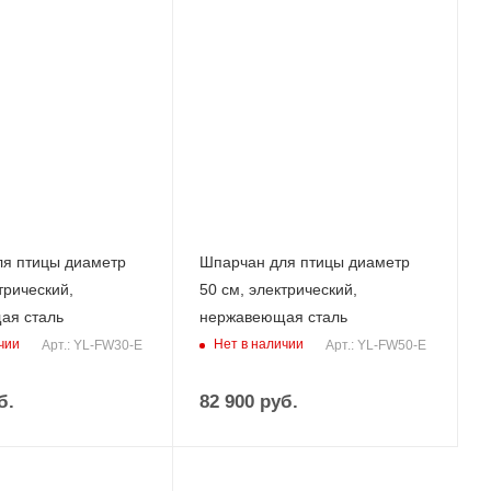
я птицы диаметр
Шпарчан для птицы диаметр
трический,
50 см, электрический,
ая сталь
нержавеющая сталь
чии
Нет в наличии
Арт.: YL-FW30-E
Арт.: YL-FW50-E
б.
82 900
руб.