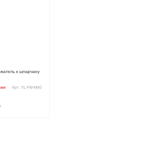
жатель к шпарчану
чии
Арт.: YL-FW-M40
.