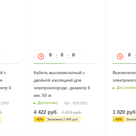
0
0
0
0
0
0
й с
Кабель высоковольтный с
Выключател
ля
двойной изоляцией для
электроизго
метр 6
электроизгороди, диаметр 6
Достаточн
мм, 50 м
Достаточно
51090
Арт.: 6051091
4 422
руб.
1 020
руб
б.
7 370
руб.
-
40
%
Экономия
2 948
руб.
-
40
%
Эконо