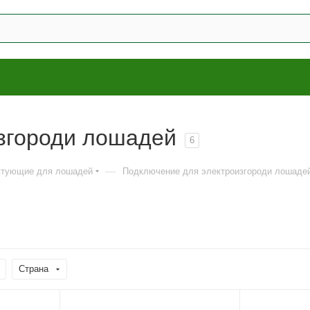
згороди лошадей
6
—
ектующие для лошадей
Подключение для электроизгороди лошаде
Страна