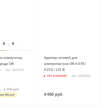
0
0
0
ь коммутатор
Адаптер сетевой для
роди Olli
электропастуха Olli 9.07В /
9.07S / 122 B
о
Арт.: 6051025
Нет в наличии
Арт.: 6059900
.
1 700
руб.
4 050
руб.
мия
680
руб.