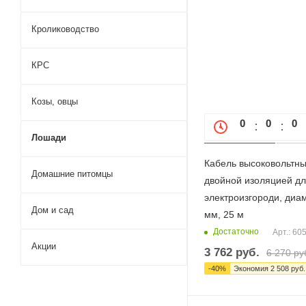
Кролиководство
КРС
Козы, овцы
0
0
0
Лошади
Кабель высоковольтны
Домашние питомцы
двойной изоляцией д
электроизгороди, диа
Дом и сад
мм, 25 м
Достаточно
Арт.: 60
Акции
3 762
руб.
6 270
ру
-
40
%
Экономия
2 508
руб.