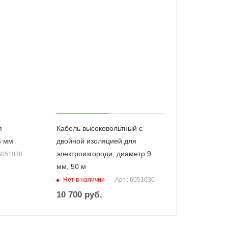
я
Кабель высоковольтный с
5 мм
двойной изоляцией для
электроизгороди, диаметр 9
 6051038
мм, 50 м
Нет в наличии
Арт.: 6051030
10 700
руб.