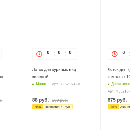
0
0
0
0
0
0
Лоток для куриных яиц
Лоток для 
иц
зеленый
комплект 10
Много
Достаточн
Арт.: YL5216-GRE
Арт.: YL5216
88
руб.
875
руб.
б.
159
руб.
-
45
%
Экономия
71
руб.
-
45
%
Эконо