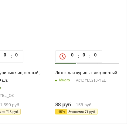
0
0
0
0
0
0
0
куриных яиц желтый,
Лоток для куриных яиц желтый
 шт.
Много
Арт.: YL5216-YEL
о
-YEL_OZ
88
руб.
1 590
руб.
159
руб.
мия
715
руб.
-
45
%
Экономия
71
руб.