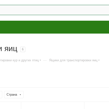
и яиц
6
—
тировки кур и других птиц
Ящики для транспортировки яиц
Страна