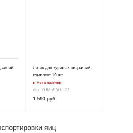
ц синий
Лоток для куриных яиц синий,
комплект 10 шт.
Нет в наличии
Арт.: YL5216-BLU_OZ
1 590
руб.
нспортировки яиц