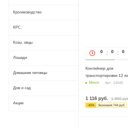
Кролиководство
КРС
Козы, овцы
0
0
0
Лошади
Контейнер для
Домашние питомцы
транспортировки 12 я
Много
Арт.: 14045
Дом и сад
1 116
руб.
1 860
ру
Акции
-
40
%
Экономия
744
руб.