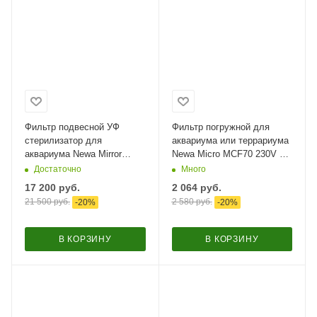
Фильтр подвесной УФ
Фильтр погружной для
стерилизатор для
аквариума или террариума
аквариума Newa Mirror
Newa Micro MCF70 230V с
Hang On UVC filter 9W с
системой аэрации 70 л
Достаточно
Много
помпой 100-300 л
17 200
руб.
2 064
руб.
21 500
руб.
2 580
руб.
-
20
%
-
20
%
В КОРЗИНУ
В КОРЗИНУ