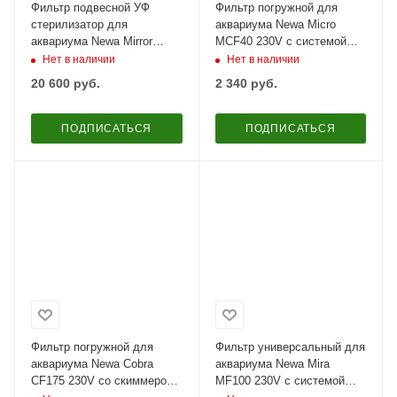
Фильтр подвесной УФ
Фильтр погружной для
стерилизатор для
аквариума Newa Micro
аквариума Newa Mirror
MCF40 230V с системой
Hang On UVC filter 18W с
аэрации 40 л
Нет в наличии
Нет в наличии
помпой 400-700 л
20 600
руб.
2 340
руб.
ПОДПИСАТЬСЯ
ПОДПИСАТЬСЯ
Фильтр погружной для
Фильтр универсальный для
аквариума Newa Cobra
аквариума Newa Mira
CF175 230V со скиммером
MF100 230V с системой