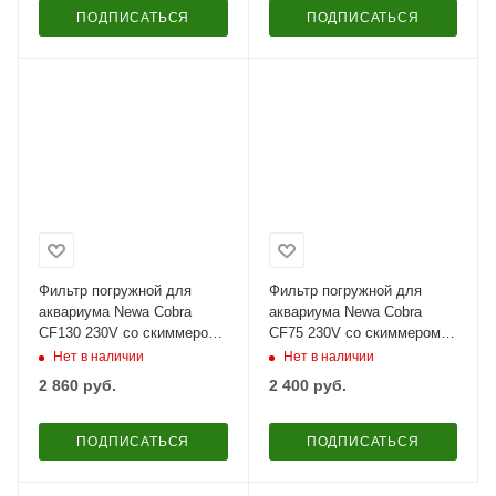
ПОДПИСАТЬСЯ
ПОДПИСАТЬСЯ
Фильтр погружной для
Фильтр погружной для
аквариума Newa Cobra
аквариума Newa Cobra
CF130 230V со скиммером
CF75 230V со скиммером
и системой аэрации 60-130
25-75 л
Нет в наличии
Нет в наличии
л
2 860
руб.
2 400
руб.
ПОДПИСАТЬСЯ
ПОДПИСАТЬСЯ