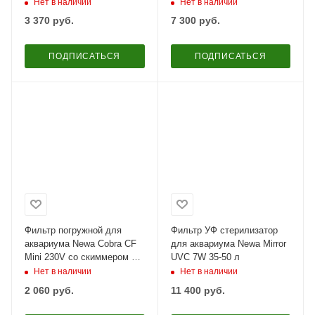
и системой аэрации 80-175
аэрации 20-100 л
Нет в наличии
Нет в наличии
л
3 370
руб.
7 300
руб.
ПОДПИСАТЬСЯ
ПОДПИСАТЬСЯ
Фильтр погружной для
Фильтр УФ стерилизатор
аквариума Newa Cobra CF
для аквариума Newa Mirror
Mini 230V со скиммером 10-
UVC 7W 35-50 л
35 л
Нет в наличии
Нет в наличии
2 060
руб.
11 400
руб.