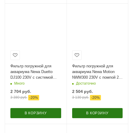
Фильтр погружной для
Фильтр погружной для
аквариума Newa Duetto
аквариума Newa Motion
DJ100 230V с системой
NWM300 230V с помпой 20-
аэрации на 80 л
60 л
Много
Достаточно
2 704
руб.
2 504
руб.
3 380
руб.
3 130
руб.
-
20
%
-
20
%
В КОРЗИНУ
В КОРЗИНУ