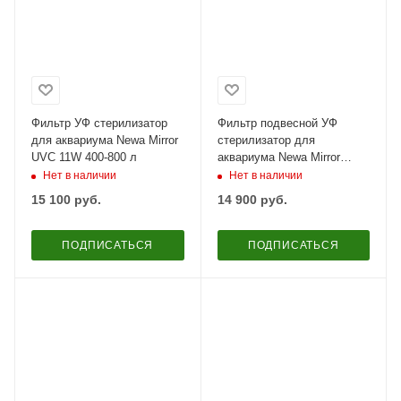
Фильтр УФ стерилизатор
Фильтр подвесной УФ
для аквариума Newa Mirror
стерилизатор для
UVC 11W 400-800 л
аквариума Newa Mirror
Hang On UVC filter 7W с
Нет в наличии
Нет в наличии
помпой 50-150 л
15 100
руб.
14 900
руб.
ПОДПИСАТЬСЯ
ПОДПИСАТЬСЯ