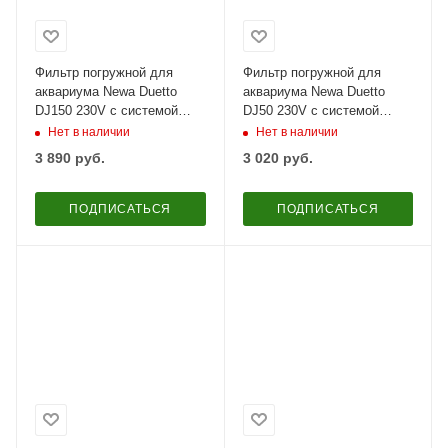
Фильтр погружной для
Фильтр погружной для
аквариума Newa Duetto
аквариума Newa Duetto
DJ150 230V с системой
DJ50 230V с системой
аэрации на 120 л
аэрации на 50 л
Нет в наличии
Нет в наличии
3 890
руб.
3 020
руб.
ПОДПИСАТЬСЯ
ПОДПИСАТЬСЯ