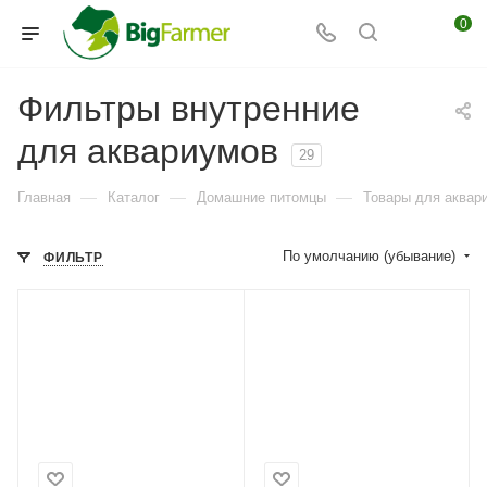
0
Фильтры внутренние
для аквариумов
29
—
—
—
Главная
Каталог
Домашние питомцы
Товары для аквар
По умолчанию (убывание)
ФИЛЬТР