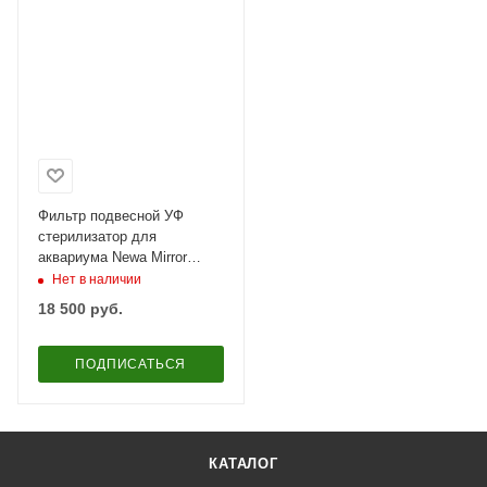
Фильтр подвесной УФ
стерилизатор для
аквариума Newa Mirror
Hang On UVC filter 11W с
Нет в наличии
помпой 200-500 л
18 500
руб.
ПОДПИСАТЬСЯ
КАТАЛОГ