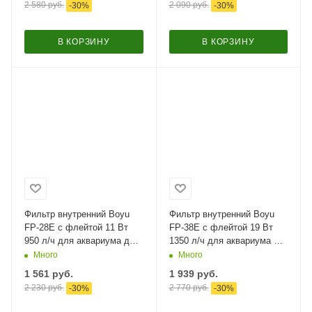
2 580
руб.
2 090
руб.
-
30
%
-
30
%
В КОРЗИНУ
В КОРЗИНУ
Фильтр внутренний Boyu
Фильтр внутренний Boyu
FP-28E с флейтой 11 Вт
FP-38E с флейтой 19 Вт
950 л/ч для аквариума до
1350 л/ч для аквариума до
190 л
270 л
Много
Много
1 561
руб.
1 939
руб.
2 230
руб.
2 770
руб.
-
30
%
-
30
%