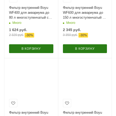
Фильтр внутренний Boyu
Фильтр внутренний Boyu
WF400 для аквариума до
WF600 для аквариума до
80 л многоступенчатый с
150 л многоступенчатый с
аэрацией и регулятором
аэрацией и регулятором
Много
Много
400 л/час
650 л/час
1 624
руб.
2 345
руб.
2 320
руб.
3 350
руб.
-
30
%
-
30
%
В КОРЗИНУ
В КОРЗИНУ
Фильтр внутренний Boyu
Фильтр внутренний Boyu