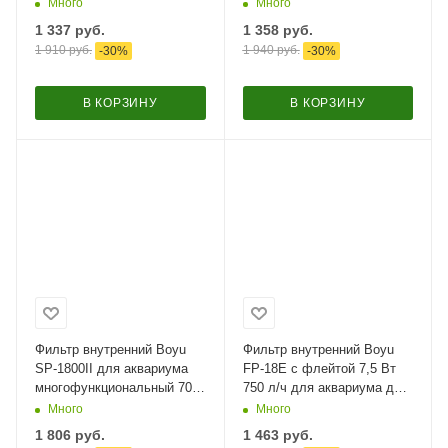
л/час
аэрацией и регулятором
Много
Много
370 л/час
1 337
руб.
1 358
руб.
1 910
руб.
1 940
руб.
-
30
%
-
30
%
В КОРЗИНУ
В КОРЗИНУ
Фильтр внутренний Boyu
Фильтр внутренний Boyu
SP-1800II для аквариума
FP-18E с флейтой 7,5 Вт
многофункциональный 700
750 л/ч для аквариума до
л/час
100 л
Много
Много
1 806
руб.
1 463
руб.