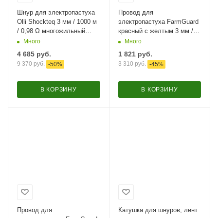
Шнур для электропастуха
Провод для
Olli Shockteq 3 мм / 1000 м
электропастуха FarmGuard
/ 0,98 Ω многожильный
красный с желтым 3 мм /
Super-6,
500 м / 3x0,2 мм
Много
Много
4 685
руб.
1 821
руб.
9 370
руб.
3 310
руб.
-
50
%
-
45
%
В КОРЗИНУ
В КОРЗИНУ
Провод для
Катушка для шнуров, лент