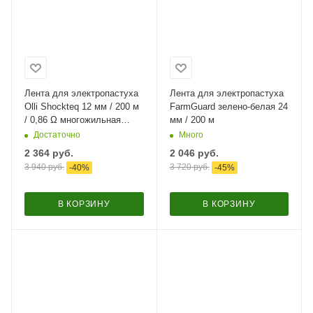
Лента для электропастуха
Лента для электропастуха
Olli Shockteq 12 мм / 200 м
FarmGuard зелено-белая 24
/ 0,86 Ω многожильная
мм / 200 м
зеленая
Достаточно
Много
2 364
руб.
2 046
руб.
3 940
руб.
3 720
руб.
-
40
%
-
45
%
В КОРЗИНУ
В КОРЗИНУ