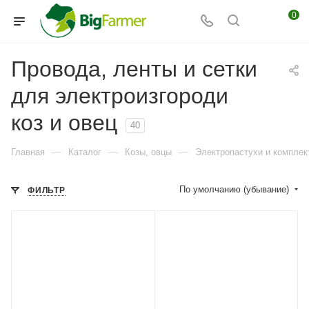
0
Провода, ленты и сетки
для электроизгороди
коз и овец
40
—
—
—
Главная
Каталог
Козы, овцы
Электропастухи и комплек
По умолчанию (убывание)
ФИЛЬТР