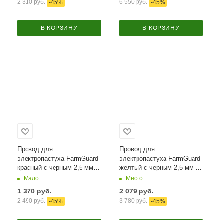
2 310
руб.
6 550
руб.
-
45
%
-
45
%
В КОРЗИНУ
В КОРЗИНУ
Провод для
Провод для
электропастуха FarmGuard
электропастуха FarmGuard
красный с черным 2,5 мм /
желтый с черным 2,5 мм /
500 м / 3х0,16 мм
500 м / 6х0,2 мм SS
Мало
Много
1 370
руб.
2 079
руб.
2 490
руб.
3 780
руб.
-
45
%
-
45
%