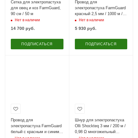
Сетка для электропастуха
Провод для
для овец и коз FarmGuard,
электропастуха FarmGuard
90 см / 50 м
красный 2,5 мм / 1000 м /
6х0,16 мм
Нет в наличии
Нет в наличии
14 700
руб.
5 930
руб.
ПОДПИСАТЬСЯ
ПОДПИСАТЬСЯ
Провод для
Шнур для электропастуха
электропастуха FarmGuard
Olli Shockteq 3 мм / 200 м /
белый с красным и синим
0,98 Ω многожильный
2,5 мм / 1000 м / 3x0,3 мм
Super-6