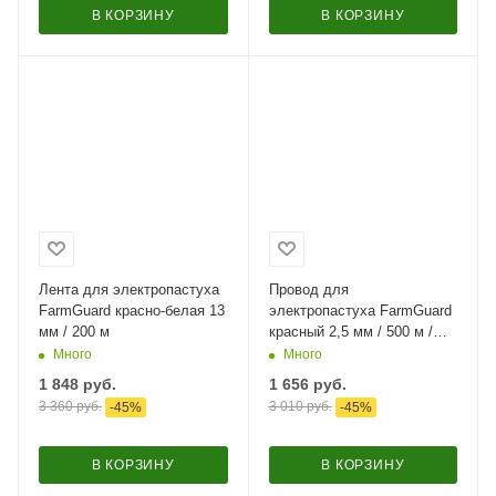
В КОРЗИНУ
В КОРЗИНУ
Лента для электропастуха
Провод для
FarmGuard красно-белая 13
электропастуха FarmGuard
мм / 200 м
красный 2,5 мм / 500 м /
6х0,16 мм
Много
Много
1 848
руб.
1 656
руб.
3 360
руб.
3 010
руб.
-
45
%
-
45
%
В КОРЗИНУ
В КОРЗИНУ