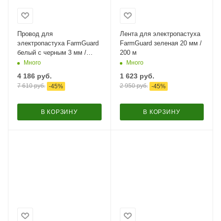
Провод для
Лента для электропастуха
электропастуха FarmGuard
FarmGuard зеленая 20 мм /
белый с черным 3 мм /
200 м
1000 м / 5x0,2 мм SS+1х0,2
Много
Много
мм CU
4 186
руб.
1 623
руб.
7 610
руб.
2 950
руб.
-
45
%
-
45
%
В КОРЗИНУ
В КОРЗИНУ