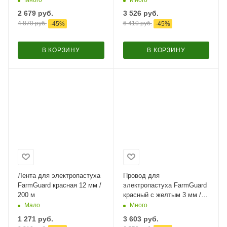
2 679
руб.
3 526
руб.
4 870
руб.
6 410
руб.
-
45
%
-
45
%
В КОРЗИНУ
В КОРЗИНУ
Лента для электропастуха
Провод для
FarmGuard красная 12 мм /
электропастуха FarmGuard
200 м
красный с желтым 3 мм /
1000 м / 3x0,2 мм
Мало
Много
1 271
руб.
3 603
руб.