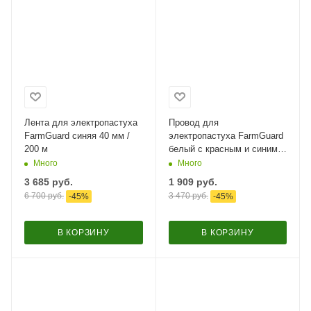
Лента для электропастуха
Провод для
FarmGuard синяя 40 мм /
электропастуха FarmGuard
200 м
белый с красным и синим
2,5 мм / 500 м / 3х0,3 мм
Много
Много
3 685
руб.
1 909
руб.
6 700
руб.
3 470
руб.
-
45
%
-
45
%
В КОРЗИНУ
В КОРЗИНУ