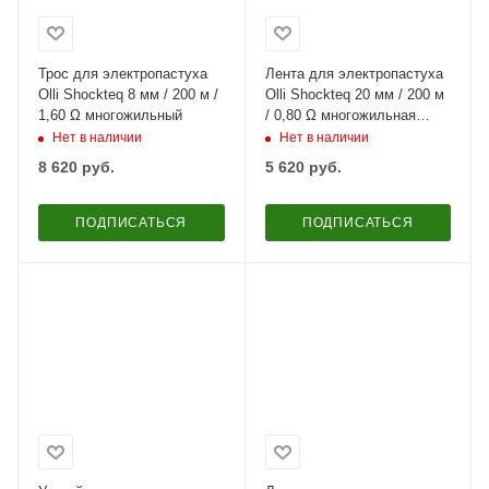
Трос для электропастуха
Лента для электропастуха
Olli Shockteq 8 мм / 200 м /
Olli Shockteq 20 мм / 200 м
1,60 Ω многожильный
/ 0,80 Ω многожильная
зеленая
Нет в наличии
Нет в наличии
8 620
руб.
5 620
руб.
ПОДПИСАТЬСЯ
ПОДПИСАТЬСЯ