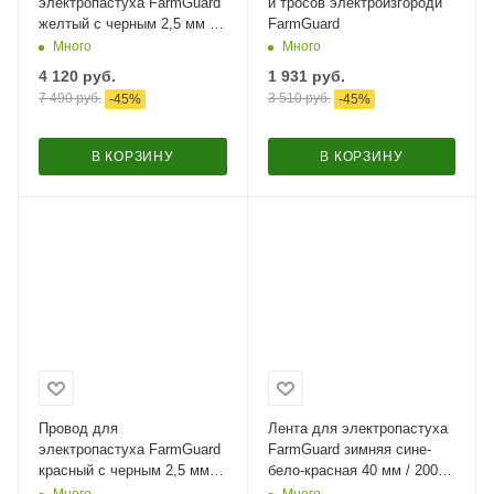
электропастуха FarmGuard
и тросов электроизгороди
желтый с черным 2,5 мм /
FarmGuard​
1000 м / 6х0,2 мм SS
Много
Много
4 120
руб.
1 931
руб.
7 490
руб.
3 510
руб.
-
45
%
-
45
%
В КОРЗИНУ
В КОРЗИНУ
Провод для
Лента для электропастуха
электропастуха FarmGuard
FarmGuard зимняя сине-
красный с черным 2,5 мм /
бело-красная 40 мм / 200 м
1000 м / 3х0,16 мм
/ 8х0.4 мм SS
Много
Много