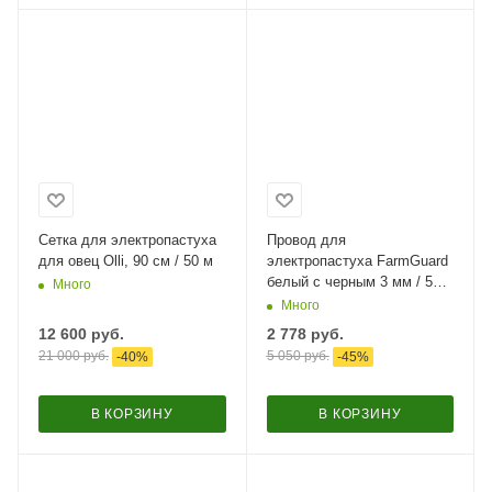
Сетка для электропастуха
Провод для
для овец Olli, 90 см / 50 м
электропастуха FarmGuard
белый с черным 3 мм / 500
Много
м / 5x0,2 мм SS+1х0,2 мм
Много
CU
12 600
руб.
2 778
руб.
21 000
руб.
5 050
руб.
-
40
%
-
45
%
В КОРЗИНУ
В КОРЗИНУ