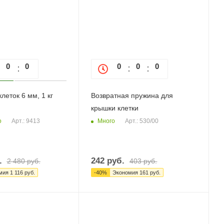
0
0
0
0
0
0
0
леток 6 мм, 1 кг
Возвратная пружина для
крышки клетки
о
Много
Арт.: 9413
Арт.: 530/00
.
242
руб.
2 480
руб.
403
руб.
мия
1 116
руб.
-
40
%
Экономия
161
руб.