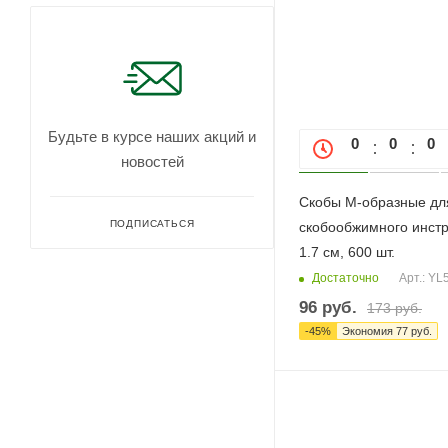
Будьте в курсе наших акций и
0
0
0
новостей
Скобы М-образные дл
ПОДПИСАТЬСЯ
скобообжимного инст
1.7 см, 600 шт.
Достаточно
Арт.: YL
96
руб.
173
руб.
-
45
%
Экономия
77
руб.