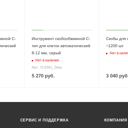
имной С-
Инструмент скобообжимной С-
Скобы для к
тический
тип для клеток автоматический
~1200 шт.
8-12 мм, серый
Нет в нали
Нет в наличии
Арт.: YL5361_Grey
5 270
руб.
3 040
руб
СЕРВИС И ПОДДЕРЖКА
КОМПАНИЯ