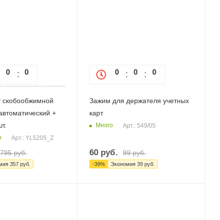
0
0
0
0
0
0
0
 скобообжимной
Зажим для держателя учетных
 автоматический +
карт
т.
Много
Арт.: 549/05
о
Арт.: YL5205_Z
60
руб.
795
руб.
99
руб.
мия
357
руб.
-
39
%
Экономия
39
руб.