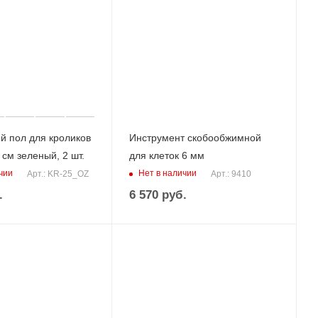
й пол для кроликов
Инструмент скобообжимной
 см зеленый, 2 шт.
для клеток 6 мм
чии
Нет в наличии
Арт.: KR-25_OZ
Арт.: 9410
.
6 570
руб.