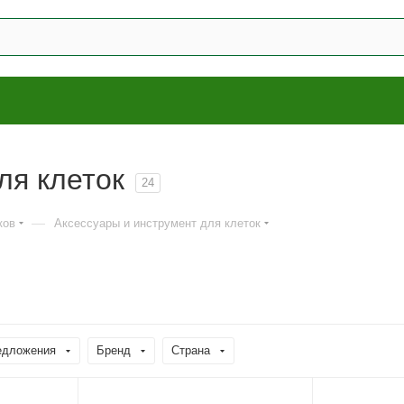
ля клеток
24
—
ков
Аксессуары и инструмент для клеток
едложения
Бренд
Страна