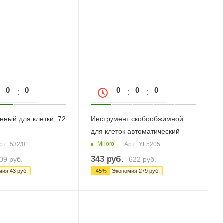
0
0
0
0
0
0
0
нный для клетки, 72
Инструмент скобообжимной
для клеток автоматический
Много
рт.: 532/01
Арт.: YL5205
343
руб.
09
руб.
622
руб.
мия
43
руб.
-
45
%
Экономия
279
руб.