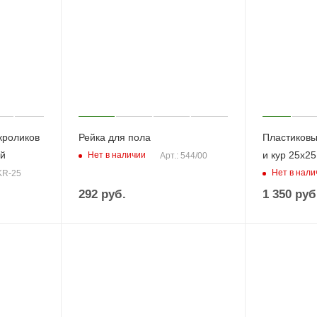
кроликов
Рейка для пола
Пластиковы
ый
и кур 25х25
Нет в наличии
Арт.: 544/00
Нет в нали
 KR-25
292
руб.
1 350
руб