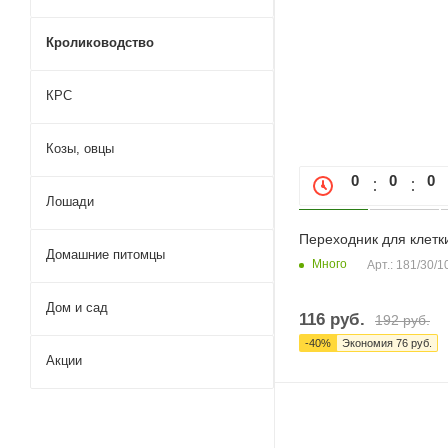
Кролиководство
КРС
Козы, овцы
0
0
0
Лошади
Переходник для клетки
Домашние питомцы
Много
Арт.: 181/30/1
Дом и сад
116
руб.
192
руб.
-
40
%
Экономия
76
руб.
Акции