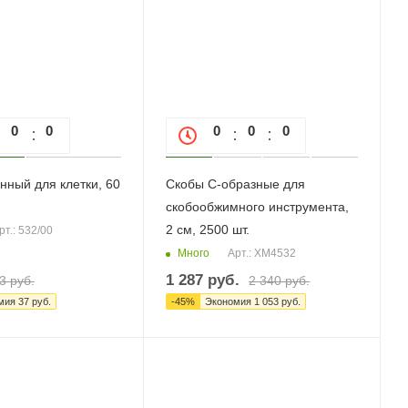
0
0
0
0
0
0
0
нный для клетки, 60
Скобы С-образные для
скобообжимного инструмента,
2 см, 2500 шт.
рт.: 532/00
Много
Арт.: XM4532
1 287
руб.
3
руб.
2 340
руб.
мия
37
руб.
-
45
%
Экономия
1 053
руб.