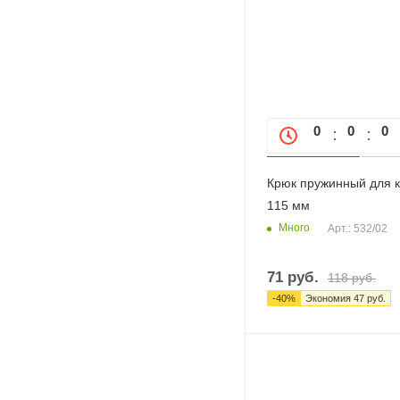
0
0
0
Крюк пружинный для к
115 мм
Много
Арт.: 532/02
71
руб.
118
руб.
-
40
%
Экономия
47
руб.