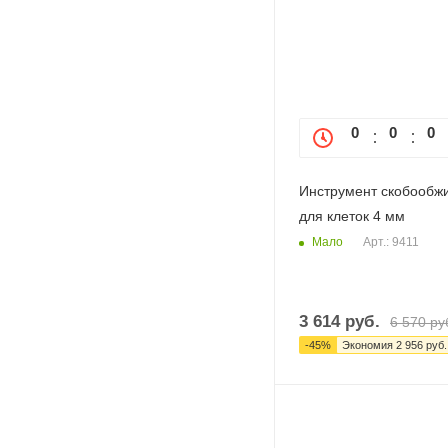
0
0
0
Инструмент скобообж
для клеток 4 мм
Мало
Арт.: 9411
3 614
руб.
6 570
ру
-
45
%
Экономия
2 956
руб.