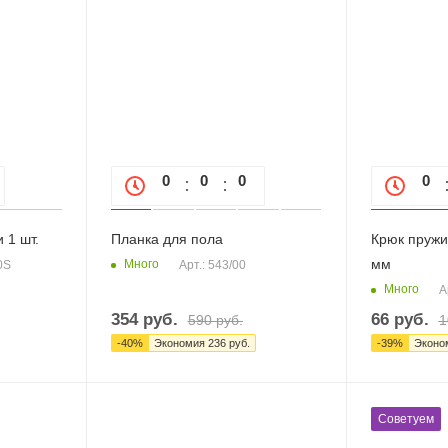
0
0
0
0
0
0
 1 шт.
Планка для пола
Крюк пружи
мм
Много
0S
Арт.: 543/00
Много
А
354
руб.
66
руб.
590
руб.
1
-
40
%
Экономия
236
руб.
-
39
%
Эконо
Советуем