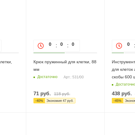
0
0
0
0
0
0
летки,
Крюк пружинный для клетки, 88
Инструмент
мм
для клеток
скобы 600 ш
Достаточно
Арт.: 531/00
Достаточн
71
руб.
438
руб.
118
руб.
-
40
%
Экономия
47
руб.
-
45
%
Эконо