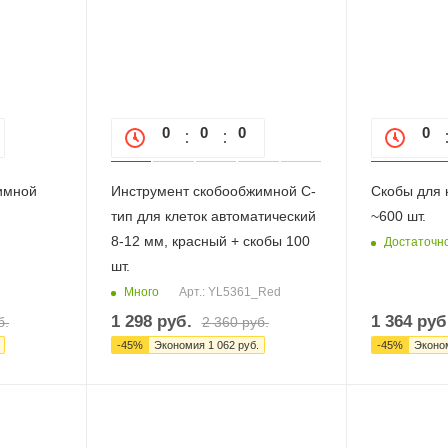
0
0
0
0
0
0
имной
Инструмент скобообжимной С-
Скобы для к
тип для клеток автоматический
~600 шт.
8-12 мм, красный + скобы 100
Достаточн
шт.
Много
Арт.: YL5361_Red
1 298
руб.
1 364
руб
б.
2 360
руб.
-
45
%
Экономия
1 062
руб.
-
45
%
Эконо