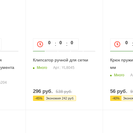
0
0
0
0
0
0
я
Клипсатор ручной для сетки
Крюк пружи
румента
мм
Много
Арт.: YL8045
Много
А
5204
296
руб.
56
руб.
538
руб.
9
-
45
%
Экономия
242
руб.
-
40
%
Эконо