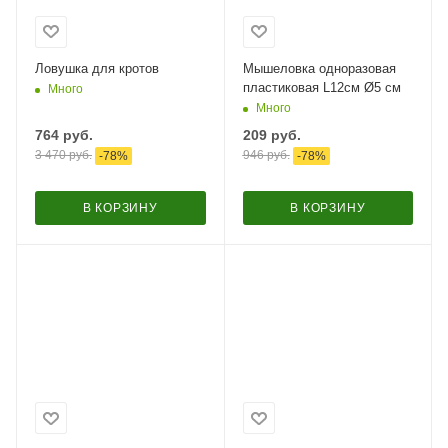
Ловушка для кротов
Мышеловка одноразовая
пластиковая L12см Ø5 см
Много
Много
764
руб.
209
руб.
3 470
руб.
946
руб.
-
78
%
-
78
%
В КОРЗИНУ
В КОРЗИНУ