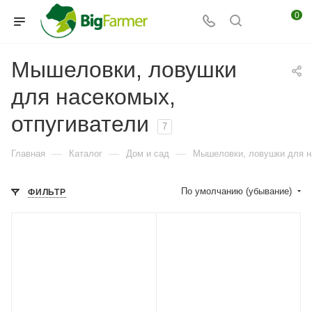
0
Мышеловки, ловушки
для насекомых,
отпугиватели
7
—
—
—
Главная
Каталог
Дом и сад
Мышеловки, ловушки для н
По умолчанию (убывание)
ФИЛЬТР