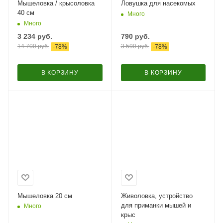
Мышеловка / крысоловка
Ловушка для насекомых
40 см
Много
Много
3 234
руб.
790
руб.
14 700
руб.
3 590
руб.
-
78
%
-
78
%
В КОРЗИНУ
В КОРЗИНУ
Мышеловка 20 см
Живоловка, устройство
для приманки мышей и
Много
крыс