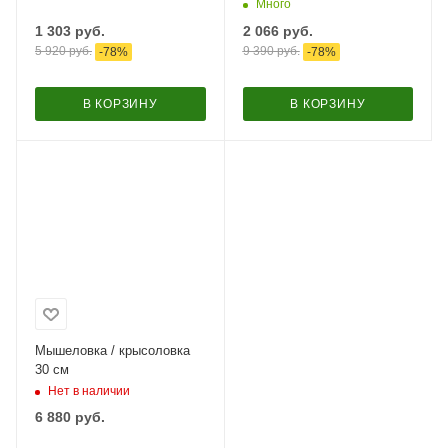
Много
1 303
руб.
2 066
руб.
5 920
руб.
9 390
руб.
-
78
%
-
78
%
В КОРЗИНУ
В КОРЗИНУ
Мышеловка / крысоловка
30 см
Нет в наличии
6 880
руб.