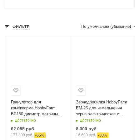
По умолчанию (убывание)
ФИЛЬТР
Гранулятор для
Зернодробилка HobbyFarm
комбикорма HobbyFarm
EM-25 для измельчения
BP150 диаметр матрицы
зерна электрическая с
150 мм, гранул 3,8 мм, 3.7
функцией мельницы / в
Достаточно
Достаточно
кВт/220 В
комплекте 4 сита​
62 055
руб.
8 300
руб.
177 300
руб.
16 600
руб.
-
65
%
-
50
%