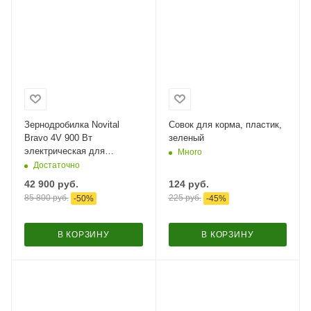
Зернодробилка Novital
Совок для корма, пластик,
Bravo 4V 900 Вт
зеленый
электрическая для
Много
измельчения зерна / в
Достаточно
комплекте 3 сита
42 900
руб.
124
руб.
85 800
руб.
225
руб.
-
50
%
-
45
%
В КОРЗИНУ
В КОРЗИНУ