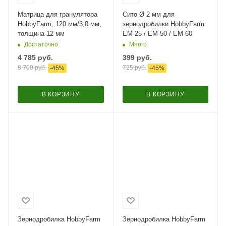
Матрица для гранулятора
Сито Ø 2 мм для
HobbyFarm, 120 мм/3,0 мм,
зернодробилки HobbyFarm
толщина 12 мм
ЕМ-25 / ЕМ-50 / ЕМ-60
Достаточно
Много
4 785
руб.
399
руб.
8 700
руб.
725
руб.
-
45
%
-
45
%
В КОРЗИНУ
В КОРЗИНУ
Зернодробилка HobbyFarm
Зернодробилка HobbyFarm