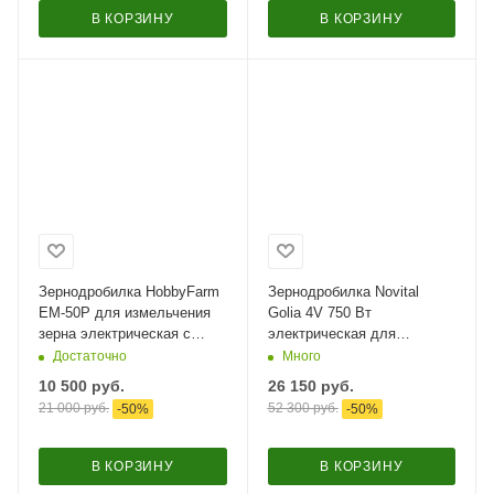
В КОРЗИНУ
В КОРЗИНУ
Зернодробилка HobbyFarm
Зернодробилка Novital
EM-50P для измельчения
Golia 4V 750 Вт
зерна электрическая с
электрическая для
функцией мельницы / в
измельчения зерна / в
Достаточно
Много
комплекте 4 сита
комплекте 4 сита
10 500
руб.
26 150
руб.
21 000
руб.
52 300
руб.
-
50
%
-
50
%
В КОРЗИНУ
В КОРЗИНУ