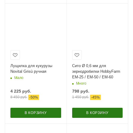
Лущилка для кукурузы
Сито Ø 0,6 мм для
Novital Grisù ручная
зернодробилки HobbyFarm
ЕМ-25 / ЕМ-50 / ЕМ-60
Мало
Много
4 225
руб.
798
руб.
8 450
руб.
1 450
руб.
-
50
%
-
45
%
В КОРЗИНУ
В КОРЗИНУ