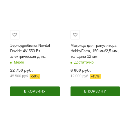
Зернодробилка Novital
Матрица для гранулятора
Davide 4V 550 Вт
HobbyFarm, 150 мм/2,5 мм,
электрическая для
толщина 12 мм
измельчения зерна / в
Много
Достаточно
комплекте 4 сита
22 750
руб.
6 600
руб.
45 500
руб.
12 000
руб.
-
50
%
-
45
%
В КОРЗИНУ
В КОРЗИНУ