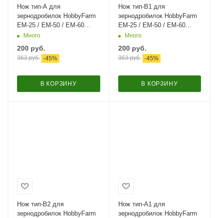
Нож тип-A для
Нож тип-B1 для
зернодробилок HobbyFarm
зернодробилок HobbyFarm
ЕМ-25 / ЕМ-50 / ЕМ-60
ЕМ-25 / ЕМ-50 / ЕМ-60
нержавеющая сталь
оцинкованный
Много
Много
200
руб.
200
руб.
363
руб.
363
руб.
-
45
%
-
45
%
В КОРЗИНУ
В КОРЗИНУ
Нож тип-B2 для
Нож тип-A1 для
зернодробилок HobbyFarm
зернодробилок HobbyFarm