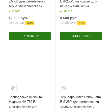
EM-60 для измельчения
EM-25WL на ножках для
зерна электрическая с
измельчения зерна
функцией мельницы / в
электрическая с функцией
Много
Много
комплекте 4 сита
мельницы / в комплекте 4
12 900
руб.
9 600
руб.
сита​
25 800
руб.
19 200
руб.
-
50
%
-
50
%
В КОРЗИНУ
В КОРЗИНУ
Зернодробилка Novital
Зернодробилка HobbyFarm
Magnum 4V 750 Вт
EM-25P для измельчения
электрическая для
зерна электрическая с