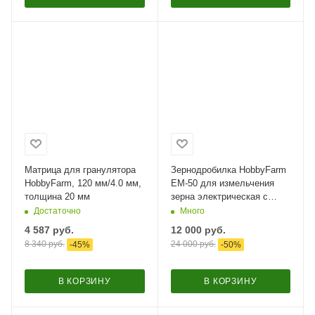
Матрица для гранулятора
Зернодробилка HobbyFarm
HobbyFarm, 120 мм/4.0 мм,
EM-50 для измельчения
толщина 20 мм
зерна электрическая с
функцией мельницы / в
Достаточно
Много
комплекте 4 сита
4 587
руб.
12 000
руб.
8 340
руб.
24 000
руб.
-
45
%
-
50
%
В КОРЗИНУ
В КОРЗИНУ