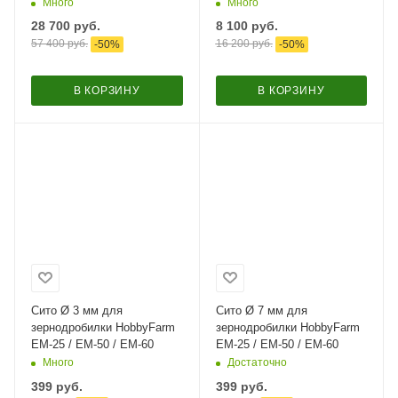
измельчения зерна и
функцией мельницы / в
Много
Много
сухого хлеба / в комплекте
комплекте 4 сита​
28 700
руб.
8 100
руб.
4 сита
57 400
руб.
16 200
руб.
-
50
%
-
50
%
В КОРЗИНУ
В КОРЗИНУ
Сито Ø 3 мм для
Сито Ø 7 мм для
зернодробилки HobbyFarm
зернодробилки HobbyFarm
ЕМ-25 / ЕМ-50 / ЕМ-60
ЕМ-25 / ЕМ-50 / ЕМ-60
Много
Достаточно
399
руб.
399
руб.