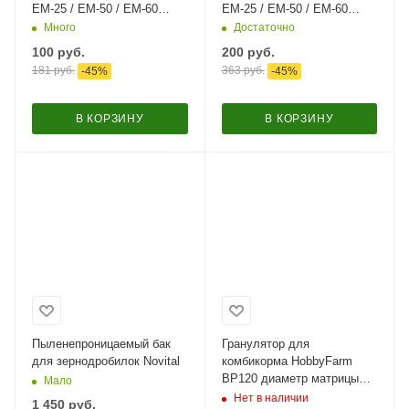
ЕМ-25 / ЕМ-50 / ЕМ-60
ЕМ-25 / ЕМ-50 / ЕМ-60
оцинкованный
оцинкованный
Много
Достаточно
100
руб.
200
руб.
181
руб.
363
руб.
-
45
%
-
45
%
В КОРЗИНУ
В КОРЗИНУ
Пыленепроницаемый бак
Гранулятор для
для зернодробилок Novital
комбикорма HobbyFarm
BP120 диаметр матрицы
Мало
120 мм, гранул 3,8 мм, 3
Нет в наличии
1 450
руб.