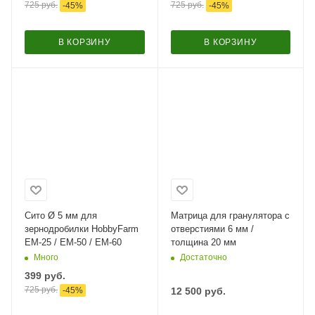
725
руб.
725
руб.
-
45
%
-
45
%
В КОРЗИНУ
В КОРЗИНУ
Сито Ø 5 мм для
Матрица для гранулятора с
зернодробилки HobbyFarm
отверстиями 6 мм /
ЕМ-25 / ЕМ-50 / ЕМ-60
толщина 20 мм
Много
Достаточно
399
руб.
725
руб.
-
45
%
12 500
руб.