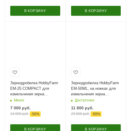
В КОРЗИНУ
В КОРЗИНУ
Зернодробилка HobbyFarm
Зернодробилка HobbyFarm
EM-25 COMPACT для
EM-50WL, на ножках для
измельчения зерна
измельчения зерна
электрическая с функцией
электрическая с функцией
Много
Достаточно
мельницы / в комплекте 2
мельницы / в комплекте 4
7 000
руб.
11 800
руб.
сита
сита
14 000
руб.
23 600
руб.
-
50
%
-
50
%
В КОРЗИНУ
В КОРЗИНУ