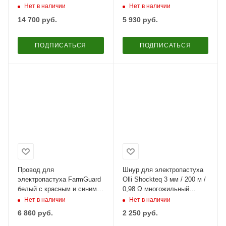
6х0,16 мм
Нет в наличии
Нет в наличии
14 700
руб.
5 930
руб.
ПОДПИСАТЬСЯ
ПОДПИСАТЬСЯ
Провод для
Шнур для электропастуха
электропастуха FarmGuard
Olli Shockteq 3 мм / 200 м /
белый с красным и синим
0,98 Ω многожильный
2,5 мм / 1000 м / 3x0,3 мм
Super-6
Нет в наличии
Нет в наличии
6 860
руб.
2 250
руб.