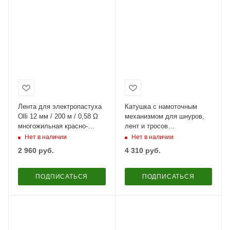
Лента для электропастуха
Катушка с намоточным
Olli 12 мм / 200 м / 0,58 Ω
механизмом для шнуров,
многожильная красно-
лент и тросов
белая
электроизгороди
Нет в наличии
Нет в наличии
2 960
руб.
4 310
руб.
ПОДПИСАТЬСЯ
ПОДПИСАТЬСЯ