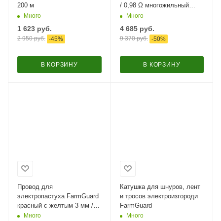
200 м
/ 0,98 Ω многожильный
Super-6,
Много
Много
1 623
руб.
4 685
руб.
2 950
руб.
9 370
руб.
-
45
%
-
50
%
В КОРЗИНУ
В КОРЗИНУ
Провод для
Катушка для шнуров, лент
электропастуха FarmGuard
и тросов электроизгороди
красный с желтым 3 мм /
FarmGuard​
500 м / 3x0,2 мм
Много
Много