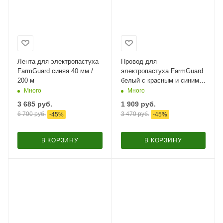
Лента для электропастуха
Провод для
FarmGuard синяя 40 мм /
электропастуха FarmGuard
200 м
белый с красным и синим
2,5 мм / 500 м / 3х0,3 мм
Много
Много
3 685
руб.
1 909
руб.
6 700
руб.
3 470
руб.
-
45
%
-
45
%
В КОРЗИНУ
В КОРЗИНУ