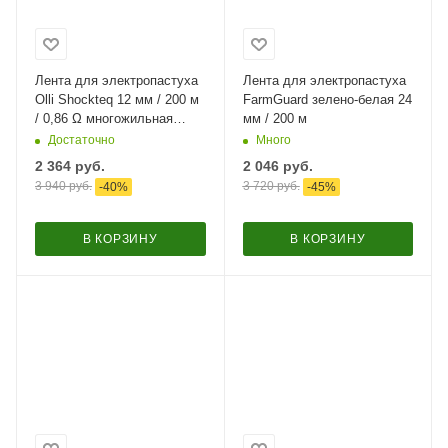
Лента для электропастуха
Лента для электропастуха
Olli Shockteq 12 мм / 200 м
FarmGuard зелено-белая 24
/ 0,86 Ω многожильная
мм / 200 м
зеленая
Достаточно
Много
2 364
руб.
2 046
руб.
3 940
руб.
3 720
руб.
-
40
%
-
45
%
В КОРЗИНУ
В КОРЗИНУ