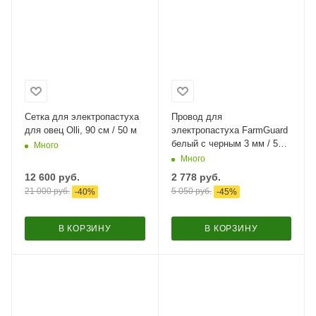
Сетка для электропастуха
Провод для
для овец Olli, 90 см / 50 м
электропастуха FarmGuard
белый с черным 3 мм / 500
Много
м / 5x0,2 мм SS+1х0,2 мм
Много
CU
12 600
руб.
2 778
руб.
21 000
руб.
5 050
руб.
-
40
%
-
45
%
В КОРЗИНУ
В КОРЗИНУ