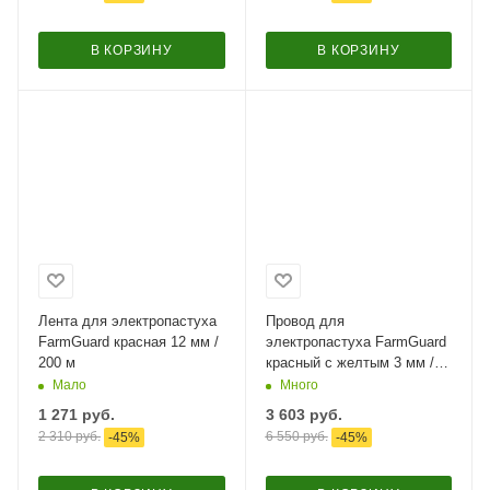
В КОРЗИНУ
В КОРЗИНУ
Лента для электропастуха
Провод для
FarmGuard красная 12 мм /
электропастуха FarmGuard
200 м
красный с желтым 3 мм /
1000 м / 3x0,2 мм
Мало
Много
1 271
руб.
3 603
руб.
2 310
руб.
6 550
руб.
-
45
%
-
45
%