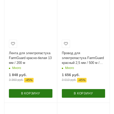
Лента для электропастуха
Провод для
FarmGuard красно-белая 13
электропастуха FarmGuard
мм / 200 м
красный 2,5 мм / 500 м /
6х0,16 мм
Много
Много
1 848
руб.
1 656
руб.
3 360
руб.
3 010
руб.
-
45
%
-
45
%
В КОРЗИНУ
В КОРЗИНУ