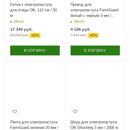
Сетка к электропастуху
Провод для
для птицы Olli, 112 см / 50
электропастуха FarmGuard
м
белый с черным 3 мм /
1000 м / 5x0,2 мм SS+1х0,2
Много
Много
мм CU
17 340
руб.
4 186
руб.
28 900
руб.
7 610
руб.
-
40
%
-
45
%
В КОРЗИНУ
В КОРЗИНУ
Лента для электропастуха
Шнур для электропастуха
FarmGuard зеленая 20 мм /
Olli Shockteq 3 мм / 1000 м