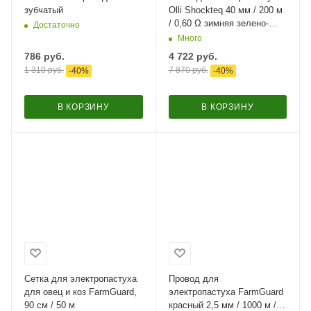
зубчатый
Olli Shockteq 40 мм / 200 м
/ 0,60 Ω зимняя зелено-
Достаточно
белая
Много
786
руб.
4 722
руб.
1 310
руб.
7 870
руб.
-
40
%
-
40
%
В КОРЗИНУ
В КОРЗИНУ
Сетка для электропастуха
Провод для
для овец и коз FarmGuard,
электропастуха FarmGuard
90 см / 50 м
красный 2,5 мм / 1000 м /