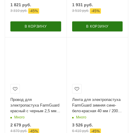
1 821
руб.
1 931
руб.
3 310
руб.
3 510
руб.
-
45
%
-
45
%
В КОРЗИНУ
В КОРЗИНУ
Провод для
Лента для электропастуха
электропастуха FarmGuard
FarmGuard зимняя сине-
красный с черным 2,5 мм /
бело-красная 40 мм / 200 м
1000 м / 3х0,16 мм
/ 8х0.4 мм SS
Много
Много
2 679
руб.
3 526
руб.
4 870
руб.
6 410
руб.
-
45
%
-
45
%