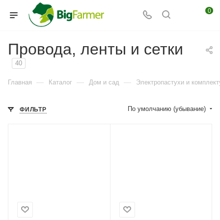
0
Провода, ленты и сетки
40
—
—
—
Главная
Каталог
Дом и сад
Электропастухи и комплек
По умолчанию (убывание)
ФИЛЬТР