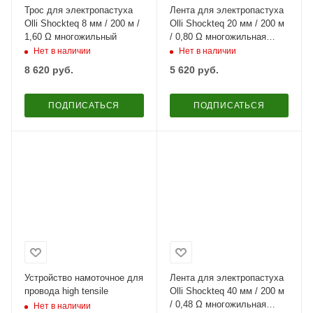
Трос для электропастуха
Лента для электропастуха
Olli Shockteq 8 мм / 200 м /
Olli Shockteq 20 мм / 200 м
1,60 Ω многожильный
/ 0,80 Ω многожильная
зеленая
Нет в наличии
Нет в наличии
8 620
руб.
5 620
руб.
ПОДПИСАТЬСЯ
ПОДПИСАТЬСЯ
Устройство намоточное для
Лента для электропастуха
провода high tensile
Olli Shockteq 40 мм / 200 м
/ 0,48 Ω многожильная
Нет в наличии