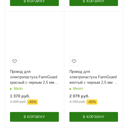
В КОРЗИНУ
В КОРЗИНУ
Провод для
Провод для
электропастуха FarmGuard
электропастуха FarmGuard
красный с черным 2,5 мм /
желтый с черным 2,5 мм /
500 м / 3х0,16 мм
500 м / 6х0,2 мм SS
Мало
Много
1 370
руб.
2 079
руб.
2 490
руб.
3 780
руб.
-
45
%
-
45
%
В КОРЗИНУ
В КОРЗИНУ