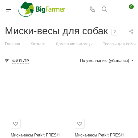
0
Миски-весы для собак
2
—
—
—
Главная
Каталог
Домашние питомцы
Товары для собак
По умолчанию (убывание)
ФИЛЬТР
Миска-весы Petkit FRESH
Миска-весы Petkit FRESH