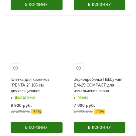
В КОРЗИНУ
В КОРЗИНУ
Клетка для кроликов
Зернодробилка HobbyFarm
"PENTA 2" 105 см
EM-25 COMPACT для
двухсекционная
измельчения зерна
электрическая с функцией
Достаточно
Много
мельницы / в комплекте 2
6 930
руб.
7 000
руб.
сита
23 100
руб.
14 000
руб.
-
70
%
-
50
%
В КОРЗИНУ
В КОРЗИНУ