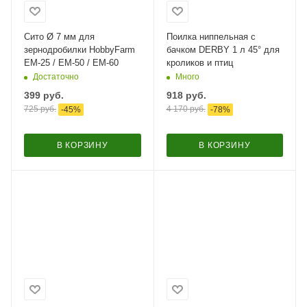
Сито Ø 7 мм для
Поилка ниппельная с
зернодробилки HobbyFarm
бачком DERBY 1 л 45° для
ЕМ-25 / ЕМ-50 / ЕМ-60
кроликов и птиц
Достаточно
Много
399
руб.
918
руб.
725
руб.
4 170
руб.
-
45
%
-
78
%
В КОРЗИНУ
В КОРЗИНУ