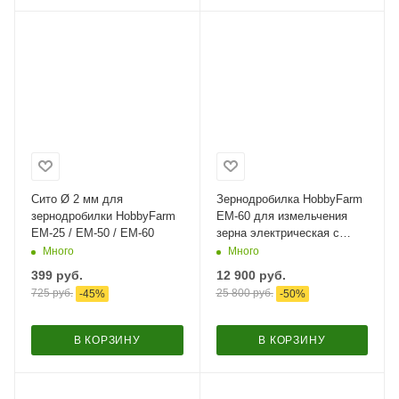
Сито Ø 2 мм для
Зернодробилка HobbyFarm
зернодробилки HobbyFarm
EM-60 для измельчения
ЕМ-25 / ЕМ-50 / ЕМ-60
зерна электрическая с
функцией мельницы / в
Много
Много
комплекте 4 сита
399
руб.
12 900
руб.
725
руб.
25 800
руб.
-
45
%
-
50
%
В КОРЗИНУ
В КОРЗИНУ