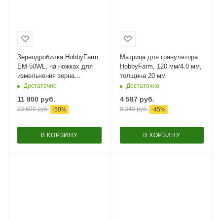
Зернодробилка HobbyFarm
Матрица для гранулятора
EM-50WL, на ножках для
HobbyFarm, 120 мм/4.0 мм,
измельчения зерна
толщина 20 мм
электрическая с функцией
Достаточно
Достаточно
мельницы / в комплекте 4
11 800
руб.
4 587
руб.
сита
23 600
руб.
8 340
руб.
-
50
%
-
45
%
В КОРЗИНУ
В КОРЗИНУ