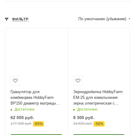
По умолчанию (убывание)
ФИЛЬТР
Гранулятор для
Зернодробилка HobbyFarm
комбикорма HobbyFarm
EM-25 для измельчения
BP150 диаметр матрицы
зерна электрическая с
150 мм, гранул 3,8 мм, 3.7
функцией мельницы / в
Достаточно
Достаточно
кВт/220 В
комплекте 4 сита​
62 055
руб.
8 300
руб.
177 300
руб.
16 600
руб.
-
65
%
-
50
%