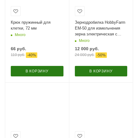
Крюк пружинный для
Зернодробилка HobbyFarm
клетки, 72 мм
EM-50 для измельчения
зерна электрическая с
Много
функцией мельницы / в
Много
комплекте 4 сита
66
руб.
12 000
руб.
110
руб.
24 000
руб.
-
40
%
-
50
%
В КОРЗИНУ
В КОРЗИНУ