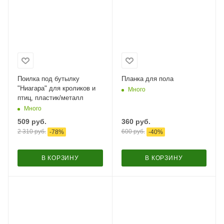
Поилка под бутылку
Планка для пола
"Ниагара" для кроликов и
Много
птиц, пластик/металл
Много
509
руб.
360
руб.
2 310
руб.
600
руб.
-
78
%
-
40
%
В КОРЗИНУ
В КОРЗИНУ