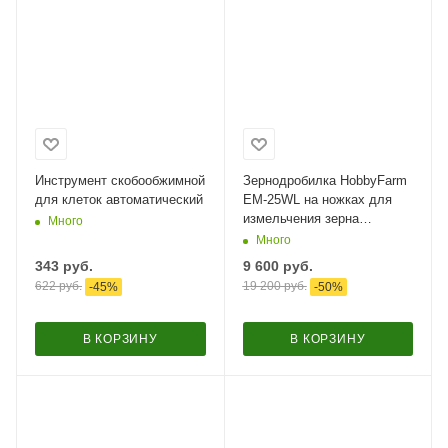
Инструмент скобообжимной
Зернодробилка HobbyFarm
для клеток автоматический
EM-25WL на ножках для
измельчения зерна
Много
электрическая с функцией
Много
мельницы / в комплекте 4
343
руб.
9 600
руб.
сита​
622
руб.
19 200
руб.
-
45
%
-
50
%
В КОРЗИНУ
В КОРЗИНУ