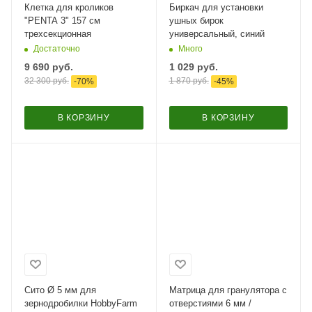
Клетка для кроликов
Биркач для установки
"PENTA 3" 157 см
ушных бирок
трехсекционная
универсальный, синий
Достаточно
Много
9 690
руб.
1 029
руб.
32 300
руб.
1 870
руб.
-
70
%
-
45
%
В КОРЗИНУ
В КОРЗИНУ
Сито Ø 5 мм для
Матрица для гранулятора с
зернодробилки HobbyFarm
отверстиями 6 мм /