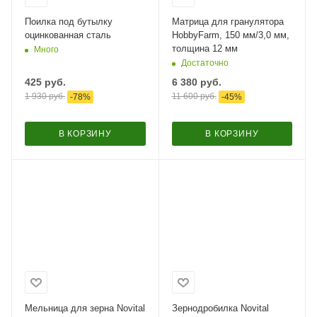
Поилка под бутылку
Матрица для гранулятора
оцинкованная сталь
HobbyFarm, 150 мм/3,0 мм,
толщина 12 мм
Много
Достаточно
425
руб.
6 380
руб.
1 930
руб.
11 600
руб.
-
78
%
-
45
%
В КОРЗИНУ
В КОРЗИНУ
Мельница для зерна Novital
Зернодробилка Novital