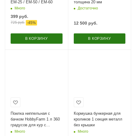
ЕМ-25 / ЕМ-50 / ЕМ-60
толщина 20 мм
Много
Достаточно
399
руб.
725
руб.
-
45
%
12 500
руб.
В КОРЗИНУ
В КОРЗИНУ
Поилка ниппельная с
Кормушка бункерная для
бачком HobbyFarm 1 л 360
кроликов 1 секция металл
градусов для кур с
без крышки
креплением на клетку
Много
Много