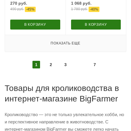
270
руб.
1 068
руб.
490
руб.
1 780
руб.
-
45
%
-
40
%
В КОРЗИНУ
В КОРЗИНУ
ПОКАЗАТЬ ЕЩЕ
1
2
3
7
Товары для кролиководства в
интернет-магазине BigFarmer
Кролиководство — это не только увлекательное хобби, но
и перспективное направление в животноводстве. С
интернет-магазином BigFarmer вы сможете легко начать