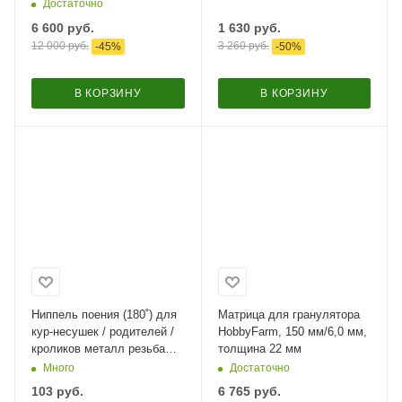
Достаточно
6 600
руб.
1 630
руб.
12 000
руб.
3 260
руб.
-
45
%
-
50
%
В КОРЗИНУ
В КОРЗИНУ
Ниппель поения (180˚) для
Матрица для гранулятора
кур-несушек / родителей /
HobbyFarm, 150 мм/6,0 мм,
кроликов металл резьба
толщина 22 мм
1/8"
Много
Достаточно
103
руб.
6 765
руб.