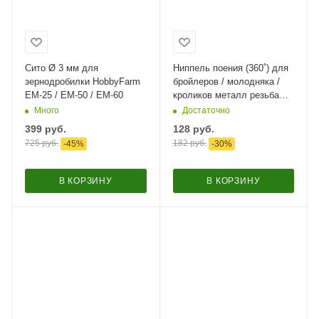
Сито Ø 3 мм для
Ниппель поения (360˚) для
зернодробилки HobbyFarm
бройлеров / молодняка /
ЕМ-25 / ЕМ-50 / ЕМ-60
кроликов металл резьба
1/8"
Много
Достаточно
399
руб.
128
руб.
725
руб.
182
руб.
-
45
%
-
30
%
В КОРЗИНУ
В КОРЗИНУ