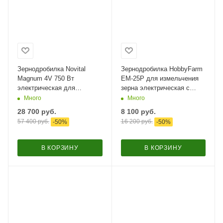
Зернодробилка Novital
Зернодробилка HobbyFarm
Magnum 4V 750 Вт
EM-25P для измельчения
электрическая для
зерна электрическая с
измельчения зерна и
функцией мельницы / в
Много
Много
сухого хлеба / в комплекте
комплекте 4 сита​
28 700
руб.
8 100
руб.
4 сита
57 400
руб.
16 200
руб.
-
50
%
-
50
%
В КОРЗИНУ
В КОРЗИНУ