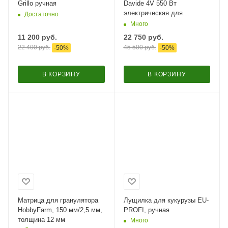
Grillo ручная
Davide 4V 550 Вт
электрическая для
Достаточно
измельчения зерна / в
Много
комплекте 4 сита
11 200
руб.
22 750
руб.
22 400
руб.
45 500
руб.
-
50
%
-
50
%
В КОРЗИНУ
В КОРЗИНУ
Матрица для гранулятора
Лущилка для кукурузы EU-
HobbyFarm, 150 мм/2,5 мм,
PROFI, ручная
толщина 12 мм
Много