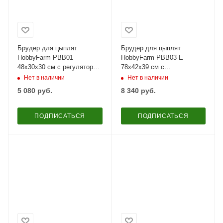
Брудер для цыплят
Брудер для цыплят
HobbyFarm PBB01
HobbyFarm PBB03-E
48х30х30 см с регулятором
78х42х39 см с
температуры
терморегулятором
Нет в наличии
Нет в наличии
5 080
руб.
8 340
руб.
ПОДПИСАТЬСЯ
ПОДПИСАТЬСЯ