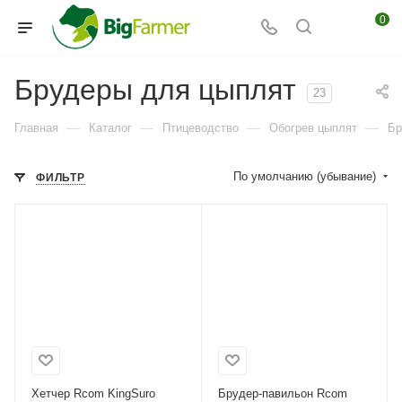
0
Брудеры для цыплят
23
—
—
—
—
Главная
Каталог
Птицеводство
Обогрев цыплят
Бр
По умолчанию (убывание)
ФИЛЬТР
Хетчер Rcom KingSuro
Брудер-павильон Rcom