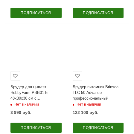
ПОДПИСАТЬСЯ
ПОДПИСАТЬСЯ
Брудер для цыплят
Брудер-питомник Brinsea
HobbyFarm PBB01-E
TLC-50 Advance
48х30х30 см с
профессиональный
терморегулятором
Нет в наличии
Нет в наличии
3 990
руб.
122 100
руб.
ПОДПИСАТЬСЯ
ПОДПИСАТЬСЯ