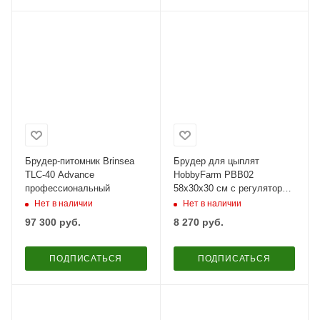
Брудер-питомник Brinsea
Брудер для цыплят
TLC-40 Advance
HobbyFarm PBB02
профессиональный
58х30х30 см с регулятором
температуры
Нет в наличии
Нет в наличии
97 300
руб.
8 270
руб.
ПОДПИСАТЬСЯ
ПОДПИСАТЬСЯ