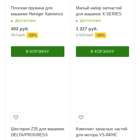
Плоская пружина для
Малый набор запчастей
машинки Heiniger Xperience
для машинок X-SERIES
Достаточно
Достаточно
402
руб.
1 227
руб.
957
руб.
2 920
руб.
-
58
%
-
58
%
В КОРЗИНУ
В КОРЗИНУ
Шестерня Z35 для машинки
Комплект запасных частей
DELTA/PROGRESS
для мотора VS-84/HC