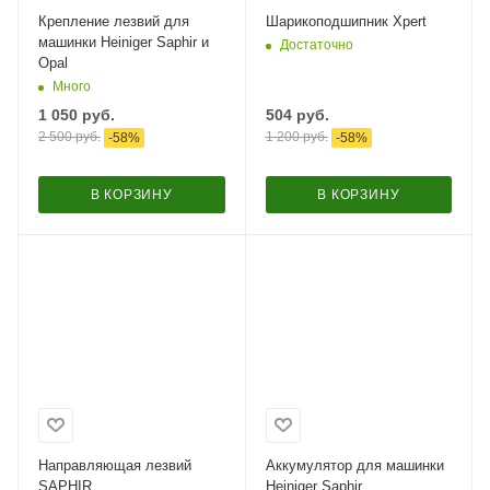
Крепление лезвий для
Шарикоподшипник Xpert
машинки Heiniger Saphir и
Достаточно
Opal
Много
1 050
руб.
504
руб.
2 500
руб.
1 200
руб.
-
58
%
-
58
%
В КОРЗИНУ
В КОРЗИНУ
Направляющая лезвий
Аккумулятор для машинки
SAPHIR
Heiniger Saphir