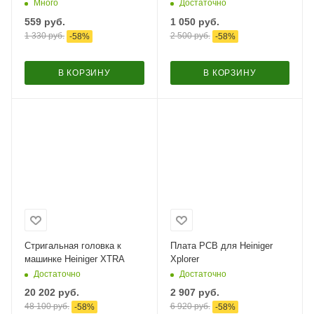
Много
Достаточно
559
руб.
1 050
руб.
1 330
руб.
2 500
руб.
-
58
%
-
58
%
В КОРЗИНУ
В КОРЗИНУ
Стригальная головка к
Плата PCB для Heiniger
машинке Heiniger XTRA
Xplorer
Достаточно
Достаточно
20 202
руб.
2 907
руб.
48 100
руб.
6 920
руб.
-
58
%
-
58
%