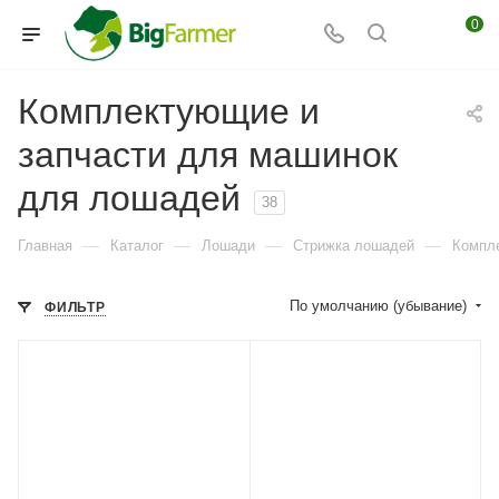
0
Комплектующие и
запчасти для машинок
для лошадей
38
—
—
—
—
Главная
Каталог
Лошади
Стрижка лошадей
Компл
По умолчанию (убывание)
ФИЛЬТР