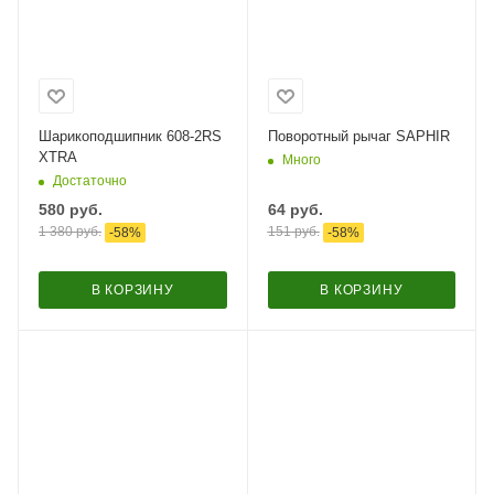
Шарикоподшипник 608-2RS
Поворотный рычаг SAPHIR
XTRA
Много
Достаточно
580
руб.
64
руб.
1 380
руб.
151
руб.
-
58
%
-
58
%
В КОРЗИНУ
В КОРЗИНУ