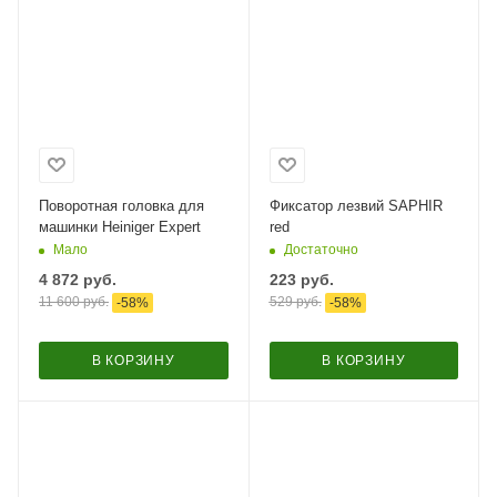
Поворотная головка для
Фиксатор лезвий SAPHIR
машинки Heiniger Expert
red
Мало
Достаточно
4 872
руб.
223
руб.
11 600
руб.
529
руб.
-
58
%
-
58
%
В КОРЗИНУ
В КОРЗИНУ