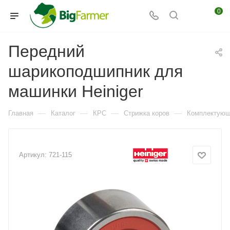
0
Передний
шарикоподшипник для
машинки Heiniger
—
—
—
—
Главная
Каталог
КРС
Стрижка коров
Комплектующи
Артикул:
721-115