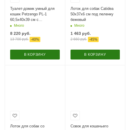
Туалет-домик умный для
Лоток для собак Catidea
кошек Petzengo PL-1
50х37х6 см под пеленку
60,5х40х39 см с
бежевый​
дезодорацией,
Много
Много
нержавеющая сталь​
8 220
руб.
1 463
руб.
13 700
руб.
2 660
руб.
-
40
%
-
45
%
В КОРЗИНУ
В КОРЗИНУ
Лоток для собак со
Совок для кошачьего