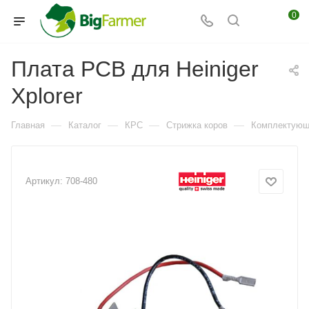
0
Плата PCB для Heiniger
Xplorer
—
—
—
—
Главная
Каталог
КРС
Стрижка коров
Комплектующи
Артикул:
708-480