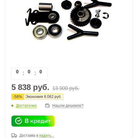
0
0
0
0
5 838
руб.
13 900
руб.
-
58
%
Экономия
8 062
руб.
Достаточно
Нашли дешевле?
Доставка в
задать...