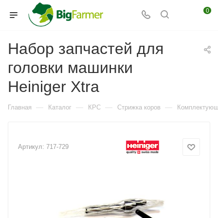
0
Набор запчастей для
головки машинки
Heiniger Xtra
—
—
—
—
Главная
Каталог
КРС
Стрижка коров
Комплектующи
Артикул:
717-729