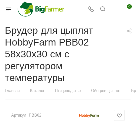
0
Брудер для цыплят
HobbyFarm PBB02
58х30х30 см с
регулятором
температуры
—
—
—
—
Главная
Каталог
Птицеводство
Обогрев цыплят
Бр
Артикул:
PBB02