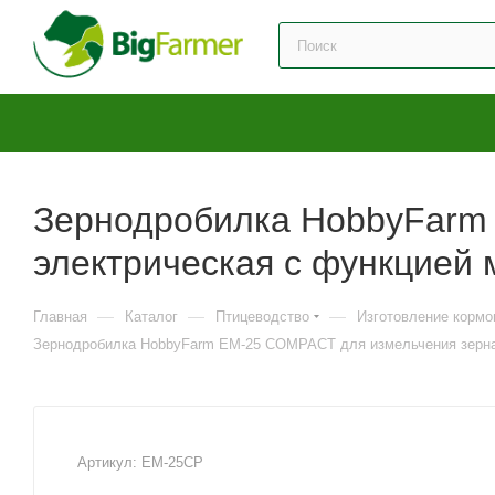
Зернодробилка HobbyFarm
электрическая с функцией 
—
—
—
Главная
Каталог
Птицеводство
Изготовление кормо
Зернодробилка HobbyFarm EM-25 COMPACT для измельчения зерна э
Артикул:
EM-25CP