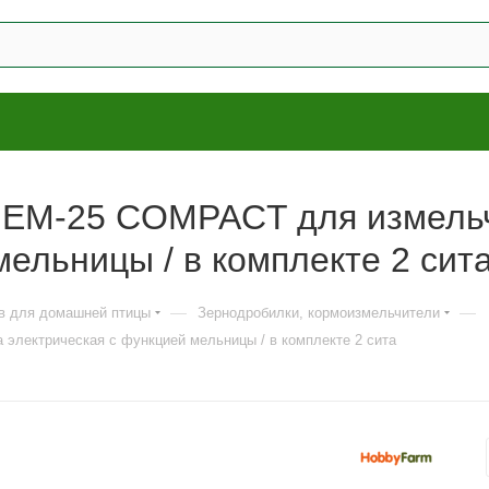
 EM-25 COMPACT для измель
мельницы / в комплекте 2 сит
—
—
в для домашней птицы
Зернодробилки, кормоизмельчители
лектрическая с функцией мельницы / в комплекте 2 сита