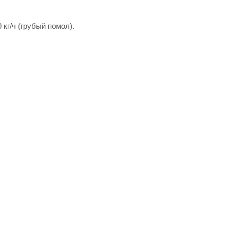
 кг/ч (грубый помол).