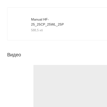
Manual HF-
25_25CP_25WL_25P
588,5 кб
Видео