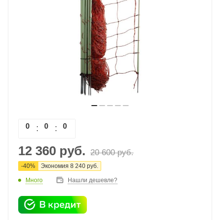
0
0
0
0
12 360
руб.
20 600
руб.
-
40
%
Экономия
8 240
руб.
Много
Нашли дешевле?