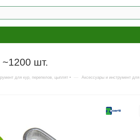
 ~1200 шт.
—
трумент для кур, перепелов, цыплят
Аксессуары и инструмент для