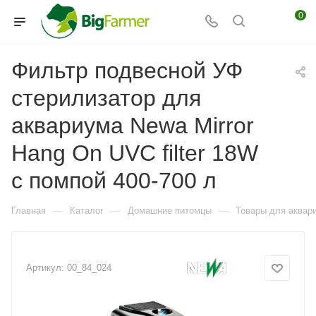
0
Фильтр подвесной УФ
стерилизатор для
аквариума Newa Mirror
Hang On UVC filter 18W
с помпой 400-700 л
—
—
—
Главная
Каталог
Домашние питомцы
Товары для аквар
Артикул:
00_84_024