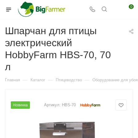
0
Шпарчан для птицы
электрический
HobbyFarm HBS-70, 70
л
—
—
—
Главная
Каталог
Птицеводство
Оборудование для убоя
Артикул:
HBS-70
Новинка