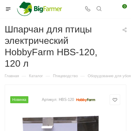
0
Шпарчан для птицы
электрический
HobbyFarm HBS-120,
120 л
—
—
—
Главная
Каталог
Птицеводство
Оборудование для убоя
Артикул:
HBS-120
Новинка