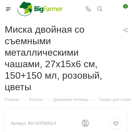
0
Миска двойная со
съемными
металлическими
чашами, 27x15x6 см,
150+150 мл, розовый,
цветы
—
—
—
Главная
Каталог
Домашние питомцы
Товары для кошек
Артикул:
BO-3137H(A5)-3