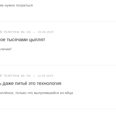
им нужно погреться
: ТЕЛЕГРАМ, ВК, ОК
—
30.09.2025
ное тысячами цыплят
аличии!
: ТЕЛЕГРАМ, ВК, ОК
—
11.09.2025
ь даже питьё это технология
ыплёнок, только что вылупившийся из яйца