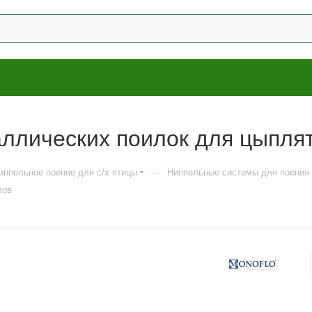
ллических поилок для цыпля
—
иппельное поение для с/х птицы
Ниппельные системы для поения
лов