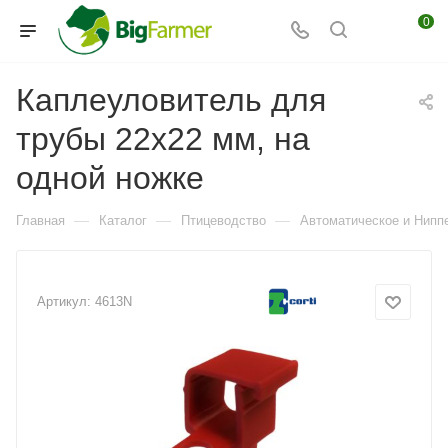
0
Каплеуловитель для
трубы 22х22 мм, на
одной ножке
—
—
—
Главная
Каталог
Птицеводство
Автоматическое и Ниппе
Артикул:
4613N