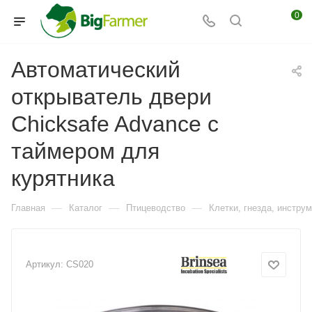
0
Автоматический
открыватель двери
Chicksafe Advance с
таймером для
курятника
—
—
—
Главная
Каталог
Птицеводство
Клетки, гнезда, инстру
Артикул:
CS020