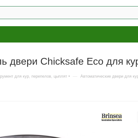
ь двери Chicksafe Eco для ку
—
трумент для кур, перепелов, цыплят
Автоматические двери для ку