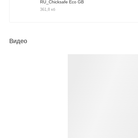
RU_Chicksafe Eco GB
361,8 кб
Видео