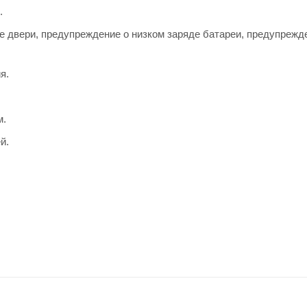
.
ие двери, предупреждение о низком заряде батареи, предупрежд
я.
м.
й.