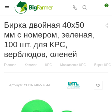
0
Бирка двойная 40х50
мм с номером, зеленая,
100 шт. для КРС,
верблюдов, оленей
—
—
—
—
Главная
Каталог
КРС
Маркировка КРС
Бирки КРС
Артикул:
YL1160-40-50-GRE