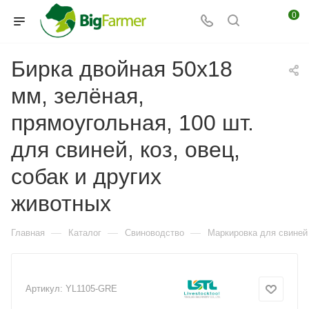
0
Бирка двойная 50х18
мм, зелёная,
прямоугольная, 100 шт.
для свиней, коз, овец,
собак и других
животных
—
—
—
Главная
Каталог
Свиноводство
Маркировка для свиней
Артикул:
YL1105-GRE