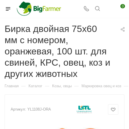
0
Бирка двойная 75х60
мм с номером,
оранжевая, 100 шт. для
свиней, КРС, овец, коз и
других животных
—
—
—
—
Главная
Каталог
Козы, овцы
Маркировка овец и коз
Артикул:
YL1108J-ORA