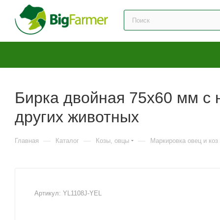
Бирка двойная 75х60 мм с н
других животных
—
—
—
Главная
Каталог
Козы, овцы
Маркировка овец и коз
Артикул:
YL1108J-YEL