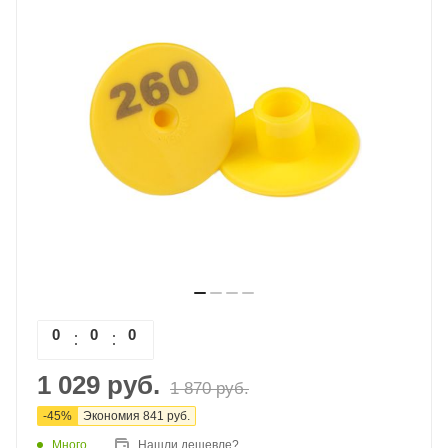
0
0
0
0
1 029
руб.
1 870
руб.
-
45
%
Экономия
841
руб.
Много
Нашли дешевле?