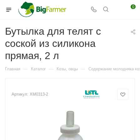
0
Бутылка для телят с
соской из силикона
прямая, 2 л
—
—
—
Главная
Каталог
Козы, овцы
Содержание молодняка коз
Артикул:
XM0313-2