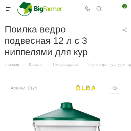
0
Поилка ведро
подвесная 12 л с 3
ниппелями для кур
—
—
—
Главная
Каталог
Птицеводство
Поилки для кур, уток, ц
Артикул:
D12N