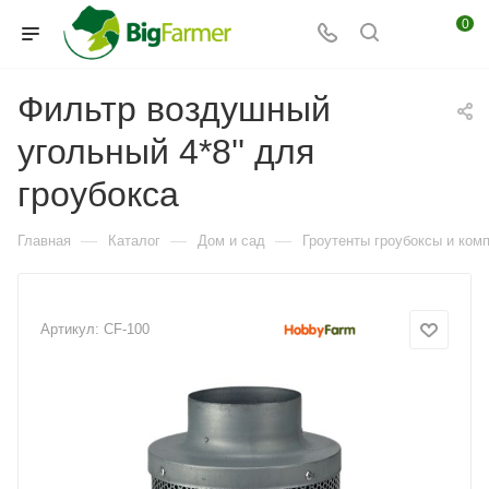
0
Фильтр воздушный
угольный 4*8'' для
гроубокса
—
—
—
Главная
Каталог
Дом и сад
Гроутенты гроубоксы и ко
Артикул:
CF-100